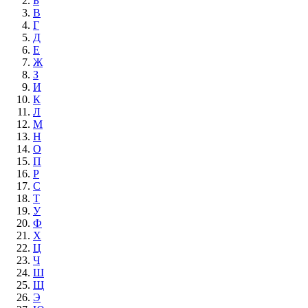
Б
В
Г
Д
Е
Ж
З
И
К
Л
М
Н
О
П
Р
С
Т
У
Ф
Х
Ц
Ч
Ш
Щ
Э