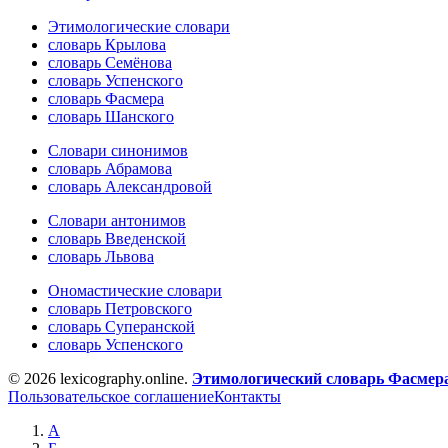
Этимологические словари
словарь Крылова
словарь Семёнова
словарь Успенского
словарь Фасмера
словарь Шанского
Словари синонимов
словарь Абрамова
словарь Александровой
Словари антонимов
словарь Введенской
словарь Львова
Ономастические словари
словарь Петровского
словарь Суперанской
словарь Успенского
© 2026 lexicography.online.
Этимологический словарь Фасмер
Пользовательское соглашение
Контакты
А