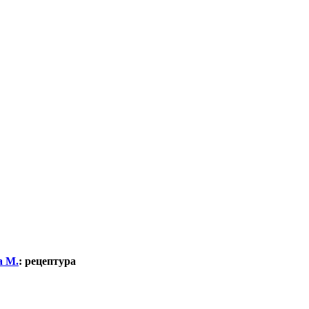
а М.
:
рецептура