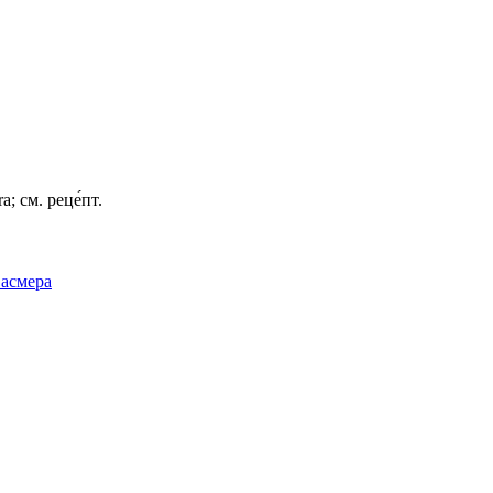
а; см. реце́пт.
Фасмера