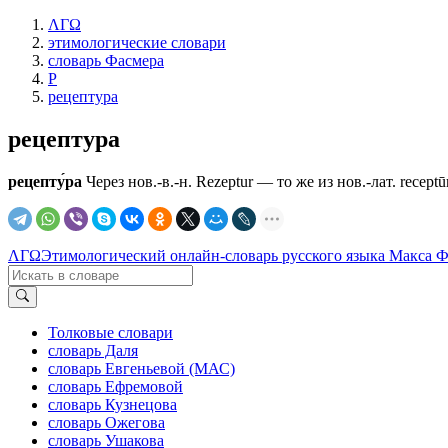
ΛΓΩ
этимологические словари
словарь Фасмера
Р
рецептура
рецептура
рецепту́ра
Через нов.-в.-н. Rezeptur — то же из нов.-лат. rесерtūr
ΛΓΩ
Этимологический онлайн-словарь русского языка Макса 
Толковые словари
словарь Даля
словарь Евгеньевой (МАС)
словарь Ефремовой
словарь Кузнецова
словарь Ожегова
словарь Ушакова