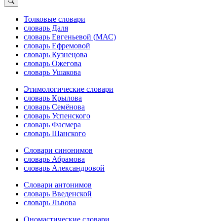
Толковые словари
словарь Даля
словарь Евгеньевой (МАС)
словарь Ефремовой
словарь Кузнецова
словарь Ожегова
словарь Ушакова
Этимологические словари
словарь Крылова
словарь Семёнова
словарь Успенского
словарь Фасмера
словарь Шанского
Словари синонимов
словарь Абрамова
словарь Александровой
Словари антонимов
словарь Введенской
словарь Львова
Ономастические словари