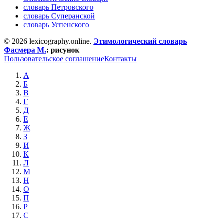
словарь Петровского
словарь Суперанской
словарь Успенского
© 2026 lexicography.online.
Этимологический словарь
Фасмера М.
:
рисунок
Пользовательское соглашение
Контакты
А
Б
В
Г
Д
Е
Ж
З
И
К
Л
М
Н
О
П
Р
С