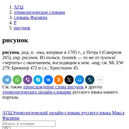
ΛΓΩ
этимологические словари
словарь Фасмера
Р
рисунок
рисунок
рису́нок
, род. п. -нка, впервые в 1705 г., у Петра I (Смирнов
265), укр.
рису́нок
. Из польск. rysunek — то же от rysować
«чертить» с окончанием, восходящим к нем. -ung; см. Мi. ЕW
279; Брюкнер 472 и сл.; Христиани 45.
См. также
происхождение слова рисунок
в других
этимологических онлайн-словарях
русского языка нашего
портала.
ΛΓΩ
Этимологический онлайн-словарь русского языка Макса
Фасмера