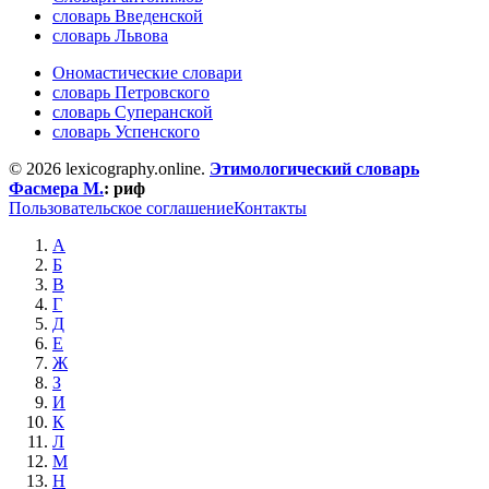
словарь Введенской
словарь Львова
Ономастические словари
словарь Петровского
словарь Суперанской
словарь Успенского
© 2026 lexicography.online.
Этимологический словарь
Фасмера М.
:
риф
Пользовательское соглашение
Контакты
А
Б
В
Г
Д
Е
Ж
З
И
К
Л
М
Н