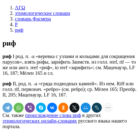
ΛΓΩ
этимологические словари
словарь Фасмера
Р
риф
риф
риф
I род. п. -а «веревка с узлами и кольцами для сокращения
парусов», взять ри́фы, зари́фить Заимств. из голл. rееf, rif — то
же или англ. rееf «риф», tо rееf «зарифить»; см. Маценауэр, LF
16, 187; Мёлен 165 и сл.
риф
II, род. п. -а «гряда подводных камней». Из нем. Riff или
голл. rif, первонач. «ребро» (см. ребро́); ср. Мёлен 165; Преобр.
II, 205; Маценауэр, LF 16, 187.
См. также
происхождение слова риф
в других
этимологических онлайн-словарях
русского языка нашего
портала.