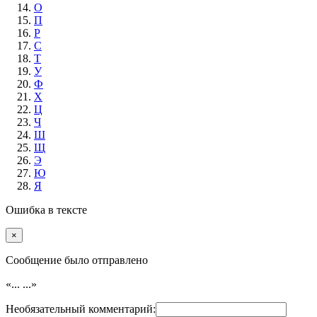
О
П
Р
С
Т
У
Ф
Х
Ц
Ч
Ш
Щ
Э
Ю
Я
Ошибка в тексте
×
Cообщение было отправлено
«...
...»
Необязательный комментарий: