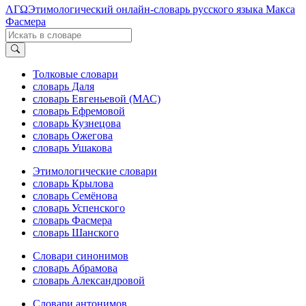
ΛΓΩ
Этимологический онлайн-словарь русского языка Макса
Фасмера
Толковые словари
словарь Даля
словарь Евгеньевой (МАС)
словарь Ефремовой
словарь Кузнецова
словарь Ожегова
словарь Ушакова
Этимологические словари
словарь Крылова
словарь Семёнова
словарь Успенского
словарь Фасмера
словарь Шанского
Словари синонимов
словарь Абрамова
словарь Александровой
Словари антонимов