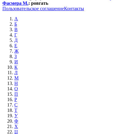
Фасмера М.
:
ровгать
Пользовательское соглашение
Контакты
А
Б
В
Г
Д
Е
Ж
З
И
К
Л
М
Н
О
П
Р
С
Т
У
Ф
Х
Ц