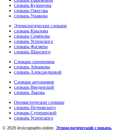
словарь Ефремовой
словарь Кузнецова
словарь Ожегова
словарь Ушакова
Этимологические словари
словарь Крылова
словарь Семёнова
словарь Успенского
словарь Фасмера
словарь Шанского
Словари синонимов
словарь Абрамова
словарь Александровой
Словари антонимов
словарь Введенской
словарь Львова
Ономастические словари
словарь Петровского
словарь Суперанской
словарь Успенского
© 2026 lexicography.online.
Этимологический словарь