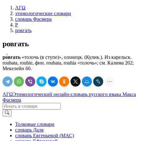
ΛΓΩ
этимологические словари
словарь Фасмера
Р
ровгать
ровгать
ро́вгать
«толочь (в ступе)», олонецк. (Кулик.). Из карельск.
rouhata, rouhie, фин. rouhata, rouhia «толочь»; см. Калима 202;
Мекелейн 60.
ΛΓΩ
Этимологический онлайн-словарь русского языка Макса
Фасмера
Толковые словари
словарь Даля
словарь Евгеньевой (МАС)