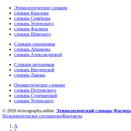
Этимологические словари
словарь Крылова
словарь Семёнова
словарь Успенского
словарь Фасмера
словарь Шанского
Словари синонимов
словарь Абрамова
словарь Александровой
Словари антонимов
словарь Введенской
словарь Львова
Ономастические словари
словарь Петровского
словарь Суперанской
словарь Успенского
© 2026 lexicography.online.
Этимологический словарь Фасмер
Пользовательское соглашение
Контакты
А