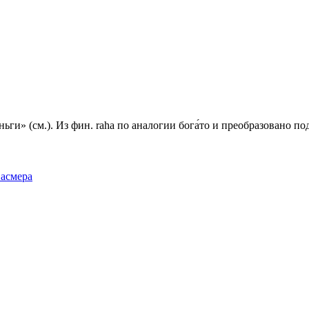
еньги» (см.). Из фин. raha по аналогии бога́то и преобразовано п
Фасмера