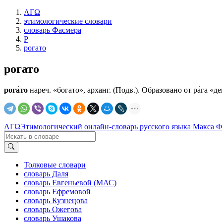
ΛΓΩ
этимологические словари
словарь Фасмера
Р
рогато
рогато
рога́то
нареч. «богато», арханг. (Подв.). Образовано от ра́га «д
ΛΓΩ
Этимологический онлайн-словарь русского языка Макса 
Толковые словари
словарь Даля
словарь Евгеньевой (МАС)
словарь Ефремовой
словарь Кузнецова
словарь Ожегова
словарь Ушакова