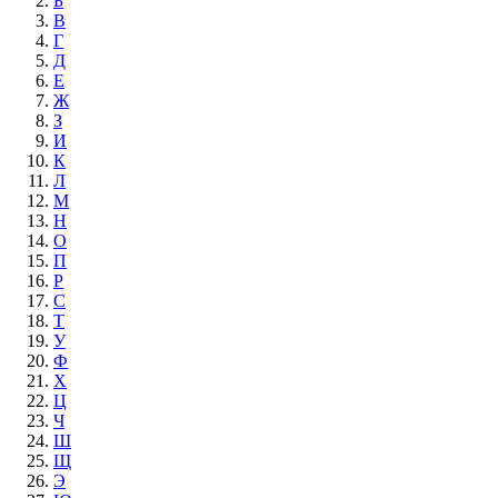
Б
В
Г
Д
Е
Ж
З
И
К
Л
М
Н
О
П
Р
С
Т
У
Ф
Х
Ц
Ч
Ш
Щ
Э