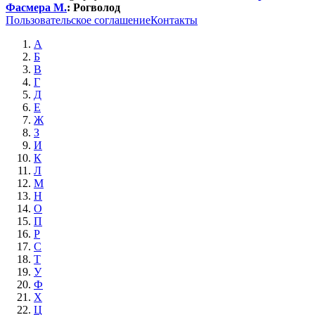
Фасмера М.
:
Рогволод
Пользовательское соглашение
Контакты
А
Б
В
Г
Д
Е
Ж
З
И
К
Л
М
Н
О
П
Р
С
Т
У
Ф
Х
Ц