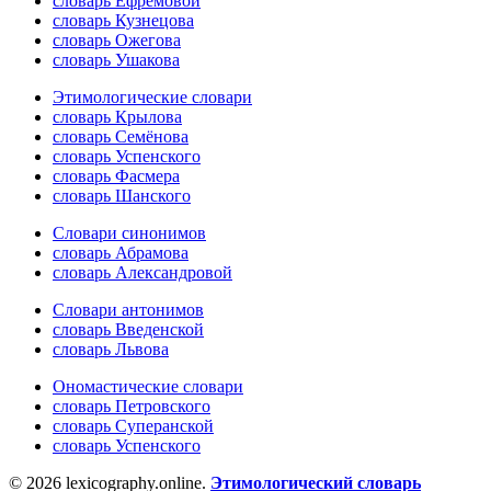
словарь Ефремовой
словарь Кузнецова
словарь Ожегова
словарь Ушакова
Этимологические словари
словарь Крылова
словарь Семёнова
словарь Успенского
словарь Фасмера
словарь Шанского
Словари синонимов
словарь Абрамова
словарь Александровой
Словари антонимов
словарь Введенской
словарь Львова
Ономастические словари
словарь Петровского
словарь Суперанской
словарь Успенского
© 2026 lexicography.online.
Этимологический словарь