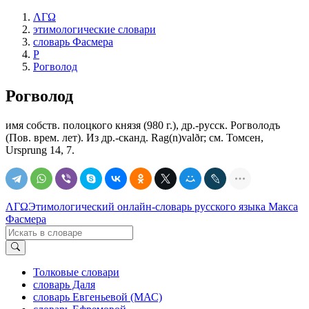
ΛΓΩ
этимологические словари
словарь Фасмера
Р
Рогволод
Рогволод
имя собств. полоцкого князя (980 г.), др.-русск. Рогволодъ
(Пов. врем. лет). Из др.-сканд. Rag(n)valðr; см. Томсен,
Ursprung 14, 7.
ΛΓΩ
Этимологический онлайн-словарь русского языка Макса
Фасмера
Толковые словари
словарь Даля
словарь Евгеньевой (МАС)