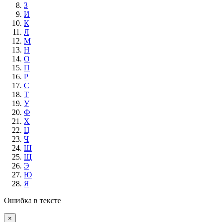
З
И
К
Л
М
Н
О
П
Р
С
Т
У
Ф
Х
Ц
Ч
Ш
Щ
Э
Ю
Я
Ошибка в тексте
×