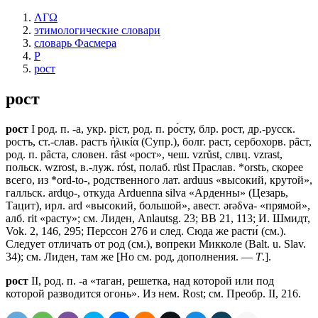
ΛΓΩ
этимологические словари
словарь Фасмера
Р
рост
рост
рост
I род. п. -а, укр. рiст, род. п. ро́сту, блр. рост, др.-русск.
ростъ, ст.-слав. растъ ἡλικία (Супр.), болг. раст, сербохорв. рȃст,
род. п. рȃста, словен. rȃst «рост», чеш. vzrůst, слвц. vzrast,
польск. wzrost, в.-луж. róst, полаб. rüst Праслав. *orstъ, скорее
всего, из *ord-to-, родственного лат. arduus «высокий, крутой»,
галльск. ardu̯o-, откуда Arduenna silvа «Арденны» (Цезарь,
Тацит), ирл. аrd «высокий, большой», авест. ǝrǝδva- «прямой»,
алб. rit «расту»; см. Лиден, Anlautsg. 23; ВВ 21, 113; И. Шмидт,
Vok. 2, 146, 295; Перссон 276 и след. Сюда же расти́ (см.).
Следует отличать от род (см.), вопреки Микколе (Ваlt. u. Slav.
34); см. Лиден, там же [Но см. род, дополнения. —
Т
.].
рост
II, род. п. -а «таган, решетка, над которой или под
которой разводится огонь». Из нем. Rost; см. Преобр. II, 216.