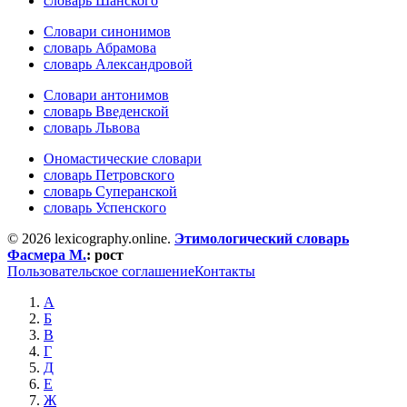
словарь Шанского
Словари синонимов
словарь Абрамова
словарь Александровой
Словари антонимов
словарь Введенской
словарь Львова
Ономастические словари
словарь Петровского
словарь Суперанской
словарь Успенского
© 2026 lexicography.online.
Этимологический словарь
Фасмера М.
:
рост
Пользовательское соглашение
Контакты
А
Б
В
Г
Д
Е
Ж