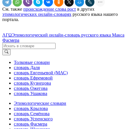
См. также
происхождение слова рост
в других
этимологических онлайн-словарях
русского языка нашего
портала.
ΛΓΩ
Этимологический онлайн-словарь русского языка Макса
Фасмера
Толковые словари
словарь Даля
словарь Евгеньевой (МАС)
словарь Ефремовой
словарь Кузнецова
словарь Ожегова
словарь Ушакова
Этимологические словари
словарь Крылова
словарь Семёнова
словарь Успенского
словарь Фасмера