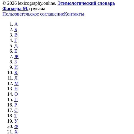
© 2026 lexicography.online.
Этимологический словарь
Фасмера М.
:
ругача
Пользовательское соглашение
Контакты
А
Б
В
Г
Д
Е
Ж
З
И
К
Л
М
Н
О
П
Р
С
Т
У
Ф
Х