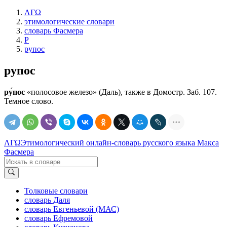
ΛΓΩ
этимологические словари
словарь Фасмера
Р
рупос
рупос
ру́пос
«полосовое железо» (Даль), также в Домостр. Заб. 107.
Темное слово.
ΛΓΩ
Этимологический онлайн-словарь русского языка Макса
Фасмера
Толковые словари
словарь Даля
словарь Евгеньевой (МАС)
словарь Ефремовой