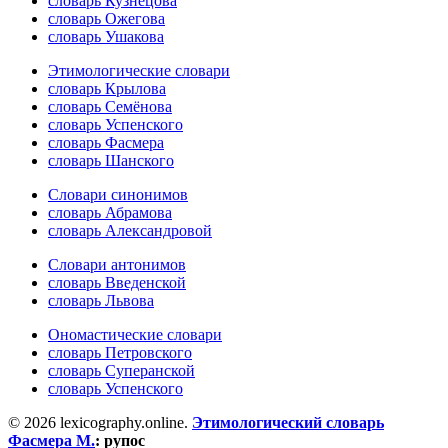
словарь Кузнецова
словарь Ожегова
словарь Ушакова
Этимологические словари
словарь Крылова
словарь Семёнова
словарь Успенского
словарь Фасмера
словарь Шанского
Словари синонимов
словарь Абрамова
словарь Александровой
Словари антонимов
словарь Введенской
словарь Львова
Ономастические словари
словарь Петровского
словарь Суперанской
словарь Успенского
© 2026 lexicography.online.
Этимологический словарь
Фасмера М.
:
рупос