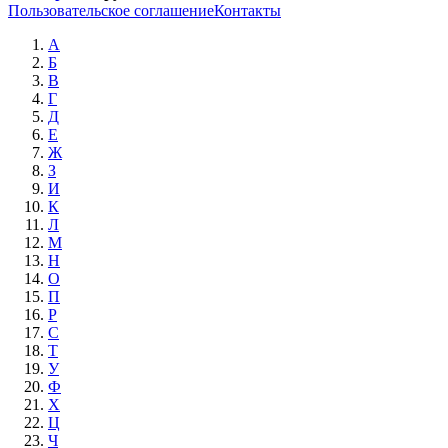
Пользовательское соглашение
Контакты
А
Б
В
Г
Д
Е
Ж
З
И
К
Л
М
Н
О
П
Р
С
Т
У
Ф
Х
Ц
Ч