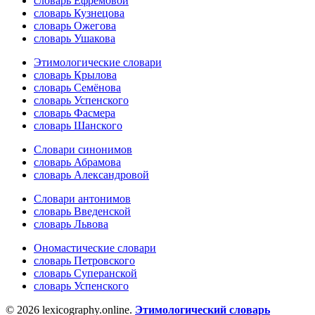
словарь Ефремовой
словарь Кузнецова
словарь Ожегова
словарь Ушакова
Этимологические словари
словарь Крылова
словарь Семёнова
словарь Успенского
словарь Фасмера
словарь Шанского
Словари синонимов
словарь Абрамова
словарь Александровой
Словари антонимов
словарь Введенской
словарь Львова
Ономастические словари
словарь Петровского
словарь Суперанской
словарь Успенского
© 2026 lexicography.online.
Этимологический словарь