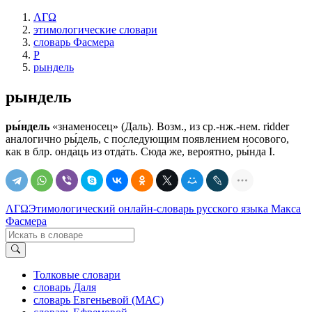
ΛΓΩ
этимологические словари
словарь Фасмера
Р
рындель
рындель
ры́ндель
«знаменосец» (Даль). Возм., из ср.-нж.-нем. ridder
аналогично ры́дель, с последующим появлением носового,
как в блр. онда́ць из отда́ть. Сюда же, вероятно, ры́нда I.
ΛΓΩ
Этимологический онлайн-словарь русского языка Макса
Фасмера
Толковые словари
словарь Даля
словарь Евгеньевой (МАС)