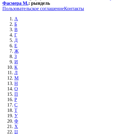
Фасмера М.
:
рындель
Пользовательское соглашение
Контакты
А
Б
В
Г
Д
Е
Ж
З
И
К
Л
М
Н
О
П
Р
С
Т
У
Ф
Х
Ц