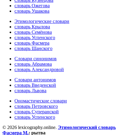
словарь Кузнецова
словарь Ожегова
словарь Ушакова
Этимологические словари
словарь Крылова
словарь Семёнова
словарь Успенского
словарь Фасмера
словарь Шанского
Словари синонимов
словарь Абрамова
словарь Александровой
Словари антонимов
словарь Введенской
словарь Львова
Ономастические словари
словарь Петровского
словарь Суперанской
словарь Успенского
© 2026 lexicography.online.
Этимологический словарь
Фасмера М.
:
рытва