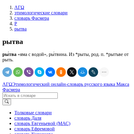
ΛΓΩ
этимологические словари
словарь Фасмера
Р
рытва
рытва
ры́тва
«яма с водой», ры́твина. Из *рыты, род. п. *рытъве от
рыть.
ΛΓΩ
Этимологический онлайн-словарь русского языка Макса
Фасмера
Толковые словари
словарь Даля
словарь Евгеньевой (МАС)
словарь Ефремовой