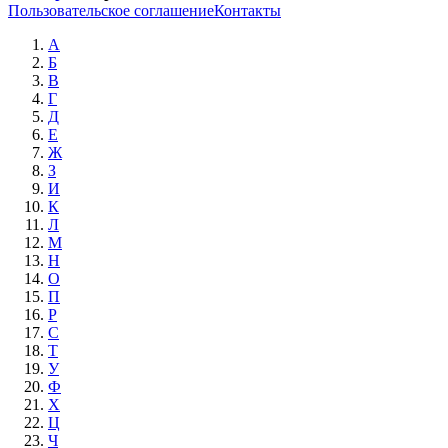
Пользовательское соглашение
Контакты
А
Б
В
Г
Д
Е
Ж
З
И
К
Л
М
Н
О
П
Р
С
Т
У
Ф
Х
Ц
Ч