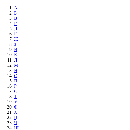
А
Б
В
Г
Д
Е
Ж
З
И
К
Л
М
Н
О
П
Р
С
Т
У
Ф
Х
Ц
Ч
Ш