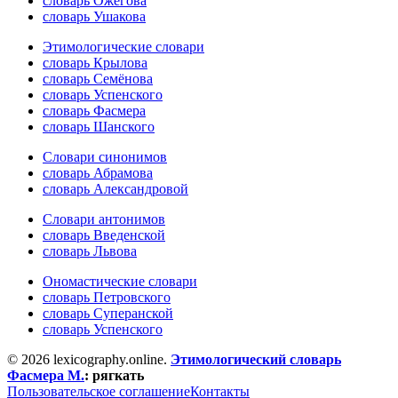
словарь Ожегова
словарь Ушакова
Этимологические словари
словарь Крылова
словарь Семёнова
словарь Успенского
словарь Фасмера
словарь Шанского
Словари синонимов
словарь Абрамова
словарь Александровой
Словари антонимов
словарь Введенской
словарь Львова
Ономастические словари
словарь Петровского
словарь Суперанской
словарь Успенского
© 2026 lexicography.online.
Этимологический словарь
Фасмера М.
:
рягкать
Пользовательское соглашение
Контакты