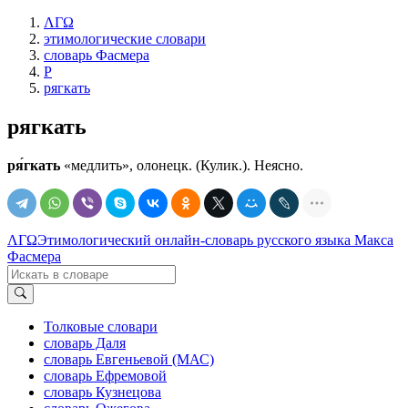
ΛΓΩ
этимологические словари
словарь Фасмера
Р
рягкать
рягкать
ря́гкать
«медлить», олонецк. (Кулик.). Неясно.
ΛΓΩ
Этимологический онлайн-словарь русского языка Макса
Фасмера
Толковые словари
словарь Даля
словарь Евгеньевой (МАС)
словарь Ефремовой
словарь Кузнецова