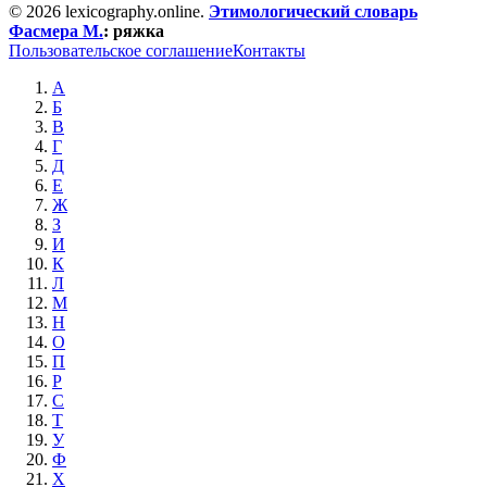
© 2026 lexicography.online.
Этимологический словарь
Фасмера М.
:
ряжка
Пользовательское соглашение
Контакты
А
Б
В
Г
Д
Е
Ж
З
И
К
Л
М
Н
О
П
Р
С
Т
У
Ф
Х