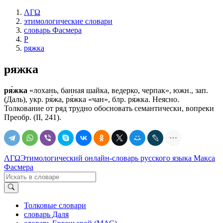
ΛΓΩ
этимологические словари
словарь Фасмера
Р
ряжка
ряжка
ря́жка
«лохань, банная шайка, ведерко, черпак», южн., зап.
(Даль), укр. ря́жа, ря́жка «чан», блр. ря́жка. Неясно.
Толкование от ряд трудно обосновать семантически, вопреки
Преобр. (II, 241).
ΛΓΩ
Этимологический онлайн-словарь русского языка Макса
Фасмера
Толковые словари
словарь Даля