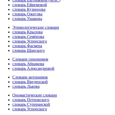
словарь Евгеньевой (МАС)
словарь Ефремовой
словарь Кузнецова
словарь Ожегова
словарь Ушакова
Этимологические словари
словарь Крылова
словарь Семёнова
словарь Успенского
словарь Фасмера
словарь Шанского
Словари синонимов
словарь Абрамова
словарь Александровой
Словари антонимов
словарь Введенской
словарь Львова
Ономастические словари
словарь Петровского
словарь Суперанской
словарь Успенского