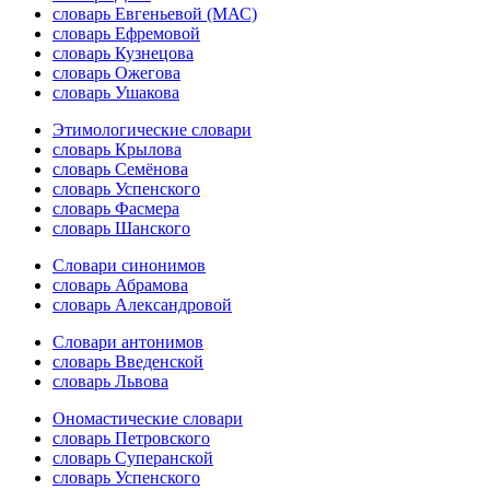
словарь Евгеньевой (МАС)
словарь Ефремовой
словарь Кузнецова
словарь Ожегова
словарь Ушакова
Этимологические словари
словарь Крылова
словарь Семёнова
словарь Успенского
словарь Фасмера
словарь Шанского
Словари синонимов
словарь Абрамова
словарь Александровой
Словари антонимов
словарь Введенской
словарь Львова
Ономастические словари
словарь Петровского
словарь Суперанской
словарь Успенского