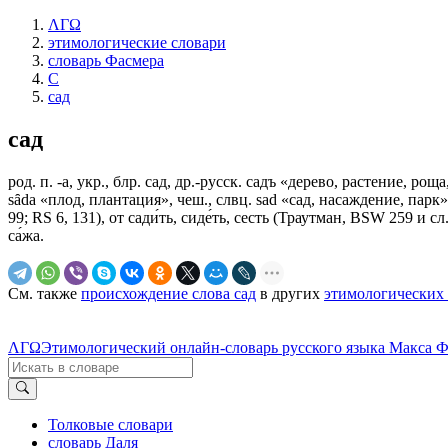
ΛΓΩ
этимологические словари
словарь Фасмера
С
сад
сад
род. п. -а, укр., блр. сад, др.-русск. садъ «дерево, растение, рощ
sȃda «плод, плантация», чеш., слвц. sаd «сад, насаждение, парк»
99; RS 6, 131), от сади́ть, сиде́ть, сесть (Траутман, ВSW 259 и сл
са́жа.
См. также
происхождение слова сад
в других
этимологических 
ΛΓΩ
Этимологический онлайн-словарь русского языка Макса 
Толковые словари
словарь Даля