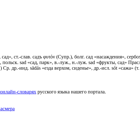
а, сад», ст.-слав. садъ φυτόν (Супр.), болг. сад «насаждения», сербо
, польск. sаd «сад, парк», в.-луж., н.-луж. sаd «фрукты, сад» Прас
.) Ср. др.-инд. sādás «езда верхом, сиденье», др.-исл. sót «сажа» (т
онлайн-словарях
русского языка нашего портала.
Фасмера