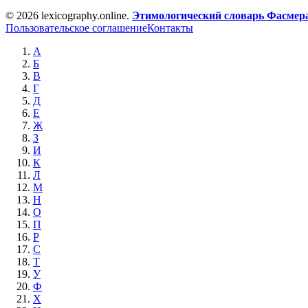
© 2026 lexicography.online.
Этимологический словарь Фасмер
Пользовательское соглашение
Контакты
А
Б
В
Г
Д
Е
Ж
З
И
К
Л
М
Н
О
П
Р
С
Т
У
Ф
Х