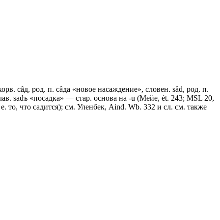
хорв. сȃд, род. п. сȃда «новое насаждение», словен. sȃd, род. п.
лав. sadъ «посадка» — стар. основа на -u (Мейе, ét. 243; МSL 20,
. е. то, что садится); см. Уленбек, Aind. Wb. 332 и сл. см. также