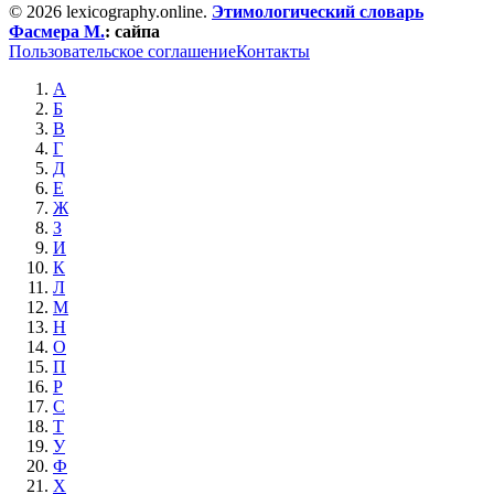
© 2026 lexicography.online.
Этимологический словарь
Фасмера М.
:
сайпа
Пользовательское соглашение
Контакты
А
Б
В
Г
Д
Е
Ж
З
И
К
Л
М
Н
О
П
Р
С
Т
У
Ф
Х