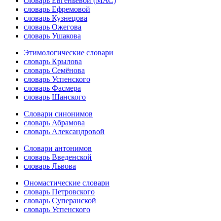
словарь Евгеньевой (МАС)
словарь Ефремовой
словарь Кузнецова
словарь Ожегова
словарь Ушакова
Этимологические словари
словарь Крылова
словарь Семёнова
словарь Успенского
словарь Фасмера
словарь Шанского
Словари синонимов
словарь Абрамова
словарь Александровой
Словари антонимов
словарь Введенской
словарь Львова
Ономастические словари
словарь Петровского
словарь Суперанской
словарь Успенского