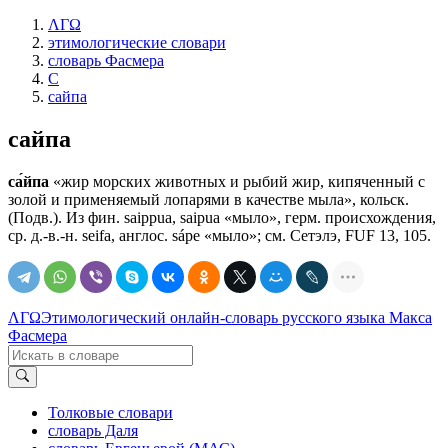
ΛΓΩ
этимологические словари
словарь Фасмера
С
сайпа
сайпа
са́йпа
«жир морских животных и рыбий жир, кипяченный с
золой и применяемый лопарями в качестве мыла», кольск.
(Подв.). Из фин. sаiррuа, saipua «мыло», герм. происхождения,
ср. д.-в.-н. seifa, англос. sápe «мыло»; см. Сетэлэ, FUF 13, 105.
ΛΓΩ
Этимологический онлайн-словарь русского языка Макса
Фасмера
Толковые словари
словарь Даля