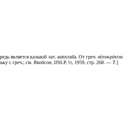
ь является калькой лат. аutосrаtīа. От греч. αὑτοκράτεια
у с греч.; см. Якобсон, IJSLP, ½, 1959, стр. 268. —
Т
.]