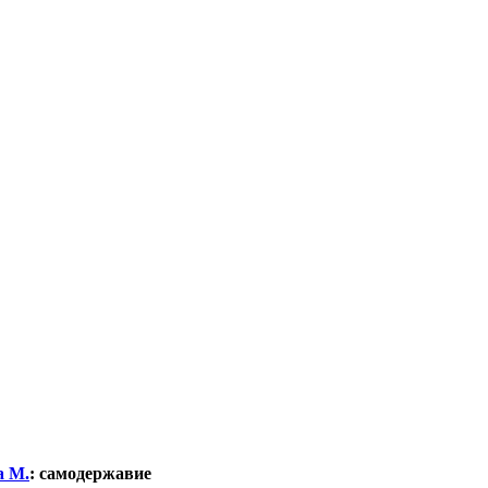
а М.
:
самодержавие