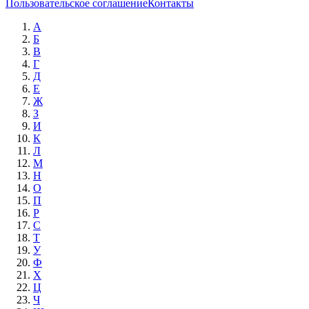
Пользовательское соглашение
Контакты
А
Б
В
Г
Д
Е
Ж
З
И
К
Л
М
Н
О
П
Р
С
Т
У
Ф
Х
Ц
Ч