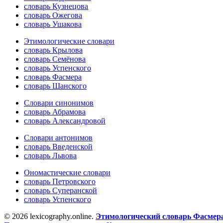
словарь Кузнецова
словарь Ожегова
словарь Ушакова
Этимологические словари
словарь Крылова
словарь Семёнова
словарь Успенского
словарь Фасмера
словарь Шанского
Словари синонимов
словарь Абрамова
словарь Александровой
Словари антонимов
словарь Введенской
словарь Львова
Ономастические словари
словарь Петровского
словарь Суперанской
словарь Успенского
© 2026 lexicography.online.
Этимологический словарь Фасмер