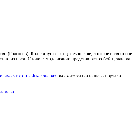
о (Радищев). Калькирует франц. despotisme, которое в свою очеред
нно из греч [Слово самодержавие представляет собой цслав. кальк
огических онлайн-словарях
русского языка нашего портала.
Фасмера