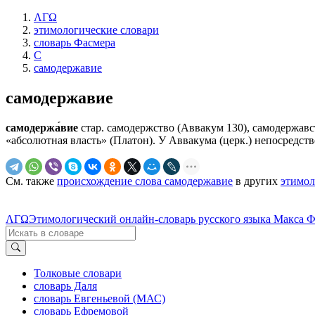
ΛΓΩ
этимологические словари
словарь Фасмера
С
самодержавие
самодержавие
самодержа́вие
стар. самодержство (Аввакум 130), самодержавств
«абсолютная власть» (Платон). У Аввакума (церк.) непосредстве
См. также
происхождение слова самодержавие
в других
этимол
ΛΓΩ
Этимологический онлайн-словарь русского языка Макса 
Толковые словари
словарь Даля
словарь Евгеньевой (МАС)
словарь Ефремовой