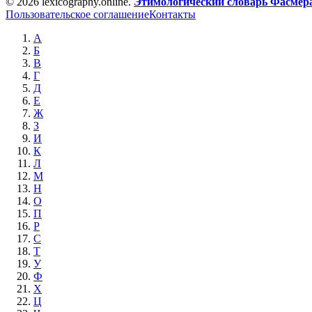
© 2026 lexicography.online.
Этимологический словарь Фасмер
Пользовательское соглашение
Контакты
А
Б
В
Г
Д
Е
Ж
З
И
К
Л
М
Н
О
П
Р
С
Т
У
Ф
Х
Ц