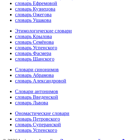
словарь Ефремовой
словарь Кузнецова
словарь Ожегова
словарь Ушакова
Этимологические словари
словарь Крылова
словарь Семёнова
словарь Успенского
словарь Фасмера
словарь Шанского
Словари синонимов
словарь Абрамова
словарь Александровой
Словари антонимов
словарь Введенской
словарь Львова
Ономастические словари
словарь Петровского
словарь Суперанской
словарь Успенского