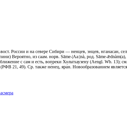
ост. России и на севере Сибири — ненцев, энцев, нганасан, сельку
пини) Вероятно, из саам. норв. Sāme-|Aa:|nà, род. Sāme-ǣdnàm(a
сближение с сам и есть, вопреки Хольтхаузену (Aengl. Wb. 13); 
(РФВ 21, 49). Ср. также не́нец, яра́н. Новообразованием являет
Фасмера