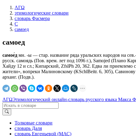
ΛΓΩ
этимологические словари
словарь Фасмера
С
самоед
самоед
самое́д
мн. -ы — стар. название ряда уральских народов на сев.-в
русск. самоядь (Пов. врем. лет под 1096 г.), Sаmоjеd (Плано Кар
Хайду 12 и сл.; Кипарский, ZfslPh 20, 362. Едва ли приемлемо 
жители», вопреки Малиновскому (KSchlBeitr. 6, 305), Савинову 
арханг. (Подв.).
ΛΓΩ
Этимологический онлайн-словарь русского языка Макса 
Толковые словари
словарь Даля
словарь Евгеньевой (МАС)