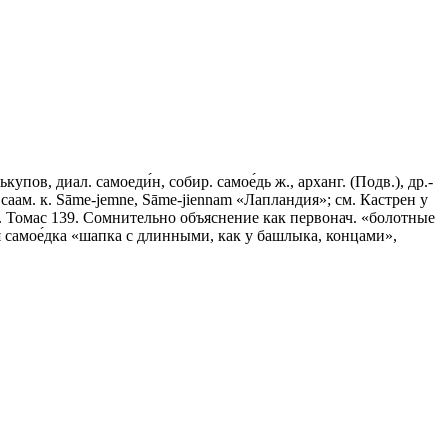
пов, диал. самоеди́н, собир. самое́дь ж., арханг. (Подв.), др.-
), саам. к. Sāme-jemne, Sāme-jiennam «Лапландия»; см. Кастрен у
см. Томас 139. Сомнительно объяснение как первонач. «болотные
ся самое́дка «шапка с длинными, как у башлыка, концами»,