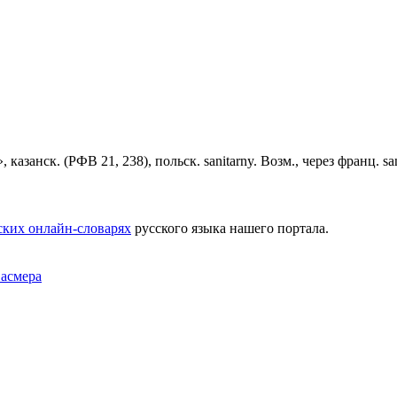
 казанск. (РФВ 21, 238), польск. sanitarny. Возм., через франц. s
ских онлайн-словарях
русского языка нашего портала.
Фасмера