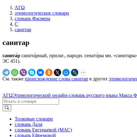
ΛΓΩ
этимологические словари
словарь Фасмера
С
санитар
санитар
санита́р
санита́рный, прилаг., народн. сенато́ры мн. «санитары»,
ЭС 451).
См. также
происхождение слова санитар
в других
этимологиче
ΛΓΩ
Этимологический онлайн-словарь русского языка Макса 
Толковые словари
словарь Даля
словарь Евгеньевой (МАС)
словарь Ефремовой