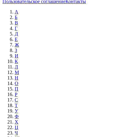
Пользовательское соглашение
Контакты
А
Б
В
Г
Д
Е
Ж
З
И
К
Л
М
Н
О
П
Р
С
Т
У
Ф
Х
Ц
Ч