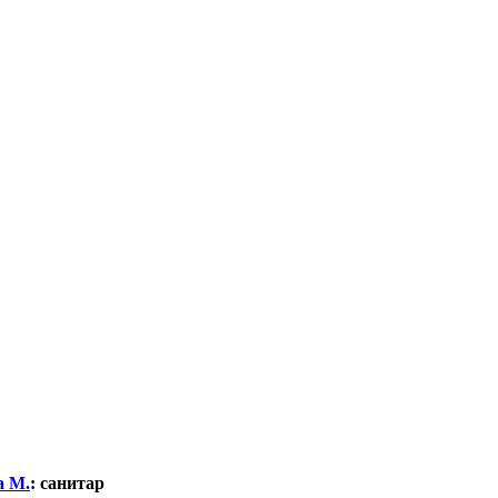
а М.
:
санитар