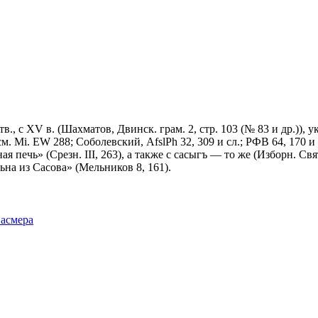
., с ХV в. (Шахматов, Двинск. грам. 2, стр. 103 (№ 83 и др.)), укр.
se; см. Мi. ЕW 288; Соболевский, AfslPh 32, 309 и сл.; РФВ 64, 170
я печь» (Срезн. III, 263), а также с сасыгъ — то же (Изборн. Свят
льна из Сасова» (Мельников 8, 161).
Фасмера