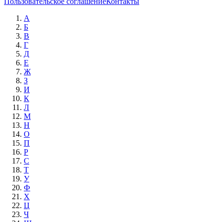
Пользовательское соглашение
Контакты
А
Б
В
Г
Д
Е
Ж
З
И
К
Л
М
Н
О
П
Р
С
Т
У
Ф
Х
Ц
Ч