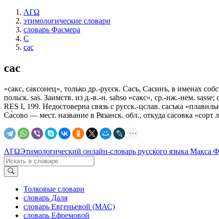
ΛΓΩ
этимологические словари
словарь Фасмера
С
сас
сас
«сакс, саксонец», только др.-русск. Сасъ, Сасинъ, в именах собств
польск. sas. Заимств. из д.-в.-н. sahso «сакс», ср.-нж.-нем. sas
RЕS I, 199. Недостоверна связь с русск.-цслав. сасъка «плавильна
Са́сово — мест. название в Рязанск. обл., откуда сасовка «сорт 
ΛΓΩ
Этимологический онлайн-словарь русского языка Макса 
Толковые словари
словарь Даля
словарь Евгеньевой (МАС)
словарь Ефремовой