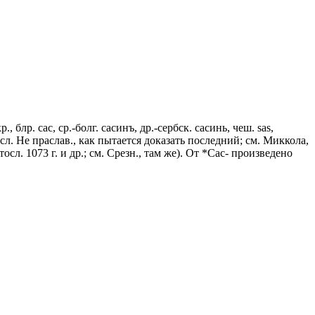
, блр. сас, ср.-болг. сасинъ, др.-сербск. сасинь, чеш. sas,
 и сл. Не праслав., как пытается доказать последний; см. Миккола,
осл. 1073 г. и др.; см. Срезн., там же). От *Сас- произведено