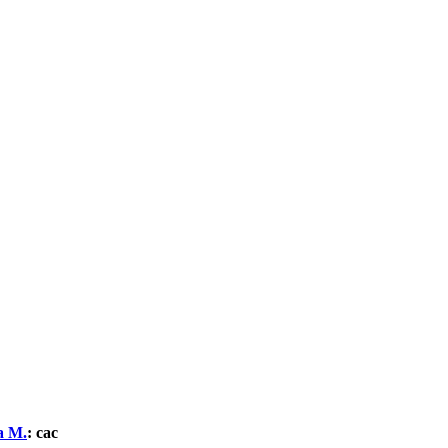
а М.
:
сас