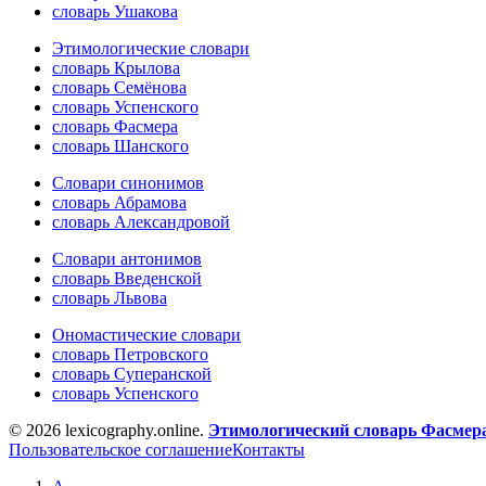
словарь Ушакова
Этимологические словари
словарь Крылова
словарь Семёнова
словарь Успенского
словарь Фасмера
словарь Шанского
Словари синонимов
словарь Абрамова
словарь Александровой
Словари антонимов
словарь Введенской
словарь Львова
Ономастические словари
словарь Петровского
словарь Суперанской
словарь Успенского
© 2026 lexicography.online.
Этимологический словарь Фасмер
Пользовательское соглашение
Контакты