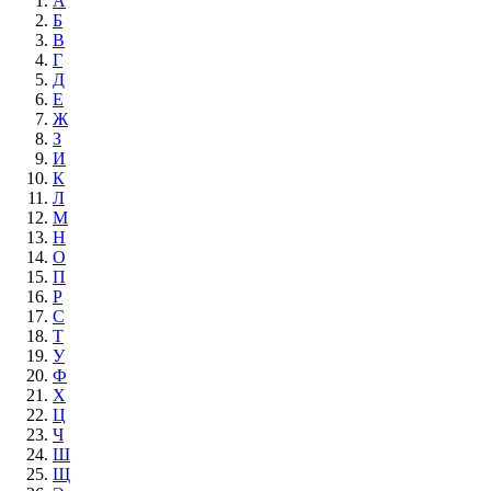
А
Б
В
Г
Д
Е
Ж
З
И
К
Л
М
Н
О
П
Р
С
Т
У
Ф
Х
Ц
Ч
Ш
Щ