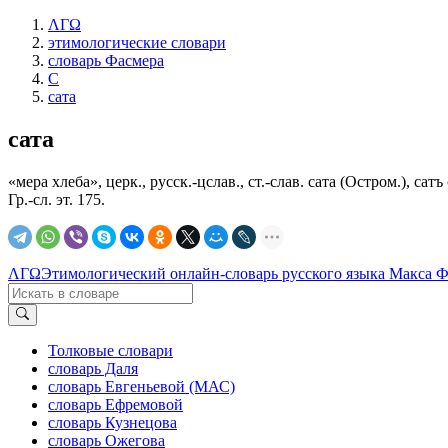
ΛΓΩ
этимологические словари
словарь Фасмера
С
сата
сата
«мера хлеба», церк., русск.-цслав., ст.-слав. сата (Остром.), са
Гр.-сл. эт. 175.
ΛΓΩ
Этимологический онлайн-словарь русского языка Макса 
Толковые словари
словарь Даля
словарь Евгеньевой (МАС)
словарь Ефремовой
словарь Кузнецова
словарь Ожегова