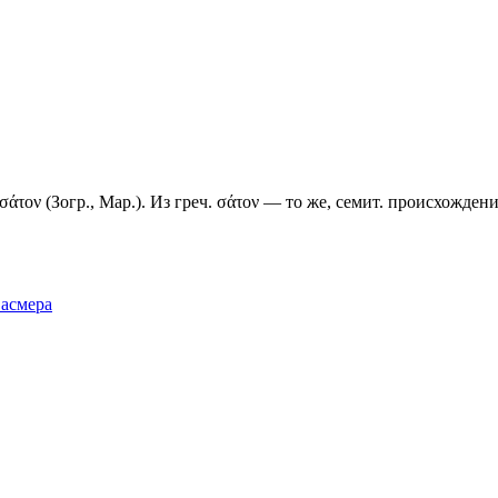
тъ σάτον (Зогр., Мар.). Из греч. σάτον — то же, семит. происхожден
Фасмера