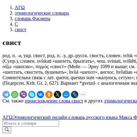
ΛΓΩ
этимологические словари
словарь Фасмера
С
свист
свист
род. п. -а, укр. свист, род. п. -у, др.-русск. свистъ, словен. svȋs
(Супр.), словен. svískati «шипеть, брызгать», чеш. svistati, sviště
σίζω «шиплю», σιγμός «свист» (Мейе — Эрну 1099 и выше; см. св
«шептать, свистеть, бушевать», hvísl «шепот», англос. hvístlian «
Сомнительна связь с лат. queror, questus sum «жалуюсь, сетую»;
(Педерсен, Kelt. Gr. 2, 627). Вариант *gveizd- с аналогичным знач
См. также
происхождение слова свист
в других
этимологическ
ΛΓΩ
Этимологический онлайн-словарь русского языка Макса 