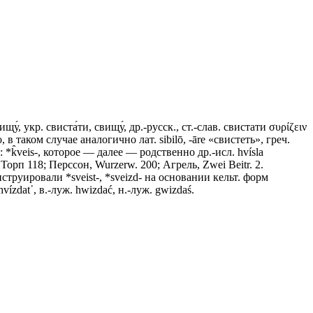
ищу́, укр. свиста́ти, свищу́, др.-русск., ст.-слав. свистати συρίζειν
во, в таком случае аналогично лат. sibilō, -ārе «свистеть», греч.
*k̂veis-, которое — далее — родственно др.-исл. hvíslа
 Торп 118; Перссон, Wurzerw. 200; Агрель, Zwei Beitr. 2.
струировали *sveist-, *sveizd- на основании кельт. форм
vízdаt᾽, в.-луж. hwizdać, н.-луж. gwizdaś.