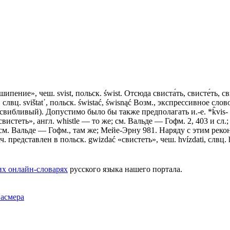
k «шипение», чеш. svist, польск. świst. Отсюда свиста́ть, свисте́ть, св
ti, слвц. svištаt᾽, польск. świstać, świsnąć Возм., экспрессивное сло
ибливый). Допустимо было бы также предполагать и.-е. *k̂vis- : 
свистеть», англ. whistlе — то же; см. Вальде — Гофм. 2, 403 и сл.;
 см. Вальде — Гофм., там же; Мейе-Эрну 981. Наряду с этим рекон
. представлен в польск. gwizdać «свистеть», чеш. hvízdati, слвц. h
их онлайн-словарях
русского языка нашего портала.
Фасмера