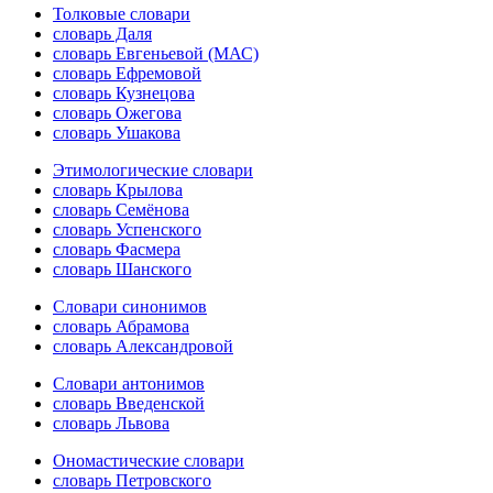
Толковые словари
словарь Даля
словарь Евгеньевой (МАС)
словарь Ефремовой
словарь Кузнецова
словарь Ожегова
словарь Ушакова
Этимологические словари
словарь Крылова
словарь Семёнова
словарь Успенского
словарь Фасмера
словарь Шанского
Словари синонимов
словарь Абрамова
словарь Александровой
Словари антонимов
словарь Введенской
словарь Львова
Ономастические словари
словарь Петровского