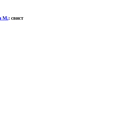
а М.
:
свист