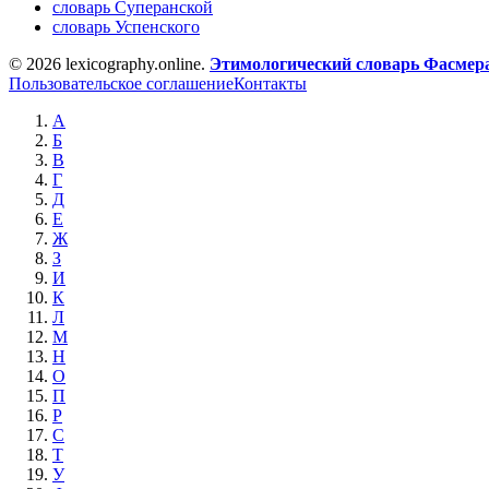
словарь Суперанской
словарь Успенского
© 2026 lexicography.online.
Этимологический словарь Фасмер
Пользовательское соглашение
Контакты
А
Б
В
Г
Д
Е
Ж
З
И
К
Л
М
Н
О
П
Р
С
Т
У