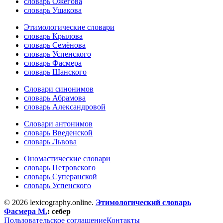
словарь Ожегова
словарь Ушакова
Этимологические словари
словарь Крылова
словарь Семёнова
словарь Успенского
словарь Фасмера
словарь Шанского
Словари синонимов
словарь Абрамова
словарь Александровой
Словари антонимов
словарь Введенской
словарь Львова
Ономастические словари
словарь Петровского
словарь Суперанской
словарь Успенского
© 2026 lexicography.online.
Этимологический словарь
Фасмера М.
:
себер
Пользовательское соглашение
Контакты