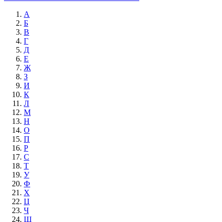
А
Б
В
Г
Д
Е
Ж
З
И
К
Л
М
Н
О
П
Р
С
Т
У
Ф
Х
Ц
Ч
Ш