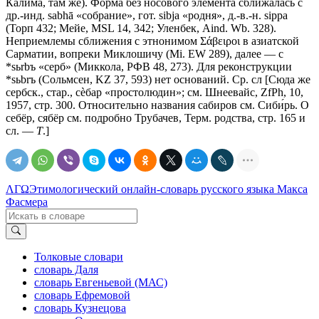
Калима, там же). Форма без носового элемента сближалась с
др.-инд. sabhā «собрание», гот. sibjа «родня», д.-в.-н. siрра
(Торп 432; Мейе, МSL 14, 342; Уленбек, Aind. Wb. 328).
Неприемлемы сближения с этнонимом Σάβειροι в азиатской
Сарматии, вопреки Миклошичу (Мi. ЕW 289), далее — с
*sьrbъ «серб» (Миккола, РФВ 48, 273). Для реконструкции
*sьbrъ (Сольмсен, KZ 37, 593) нет оснований. Ср. сл [Сюда же
сербск., стар., сѐбар «простолюдин»; см. Шнеевайс, ZfPh, 10,
1957, стр. 300. Относительно названия сабиров см. Сиби́рь. О
себёр, сябёр см. подробно Трубачев, Терм. родства, стр. 165 и
сл. —
Т
.]
ΛΓΩ
Этимологический онлайн-словарь русского языка Макса
Фасмера
Толковые словари
словарь Даля
словарь Евгеньевой (МАС)
словарь Ефремовой
словарь Кузнецова