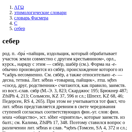
ΛΓΩ
этимологические словари
словарь Фасмера
С
себер
себер
род. п. -бра́ «пайщик, издольщик, который обрабатывает
участок земли совместно с другим крестьянином», орл.,
курск., наряду с этим — сябёр, шабёр (см.). Форма на -е-
обычно производится из сябёр, происхождение которого из
*сѧбръ несомненно. См. сябёр, а также относительно -е- —
десна́, тетива́. Лит. sė̃bras «товарищ, пайщик», лтш. sę̄brs
«сосед, друг, родственник» считаются, как правило, заимств.
из вост.-слав. сябр (М.-Э. 3, 823; Скарджюс 195; Брюкнер 487;
ZfslPh 4, 213; Сольмсен, KZ 37, 596 и сл.; Шпехт, KZ 68, 46;
Педерсен, RS 4, 265). При этом не учитывается тот факт, что
лит. sė̃bras представляется древним в свете чередования
ступеней согласных соответствующих фин.-уг. слов: фин.
seura «общество», эст. sõber «приятель», которые заимств. из
балт.; см. Калима, ZfslPh 17, 348. Поэтому ставился вопрос о
различении лит. sė̃bras и слав. *sębrъ (Томсен, SА 4, 372 и сл.;