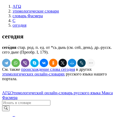
ΛΓΩ
этимологические словари
словарь Фасмера
С
сегодня
сегодня
сего́дня
стар. род. п. ед. от *сь дьнь (см. сей, день), др.-русск.
сего дьне (Преобр. I, 179).
См. также
происхождение слова сегодня
в других
этимологических онлайн-словарях
русского языка нашего
портала.
ΛΓΩ
Этимологический онлайн-словарь русского языка Макса
Фасмера