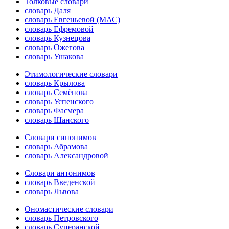
Толковые словари
словарь Даля
словарь Евгеньевой (МАС)
словарь Ефремовой
словарь Кузнецова
словарь Ожегова
словарь Ушакова
Этимологические словари
словарь Крылова
словарь Семёнова
словарь Успенского
словарь Фасмера
словарь Шанского
Словари синонимов
словарь Абрамова
словарь Александровой
Словари антонимов
словарь Введенской
словарь Львова
Ономастические словари
словарь Петровского
словарь Суперанской