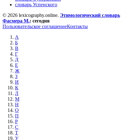
словарь Успенского
© 2026 lexicography.online.
Этимологический словарь
Фасмера М.
:
сегодня
Пользовательское соглашение
Контакты
А
Б
В
Г
Д
Е
Ж
З
И
К
Л
М
Н
О
П
Р
С
Т
У