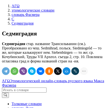
ΛΓΩ
этимологические словари
словарь Фасмера
С
Седмиградия
Седмиградия
Седмигра́дия
стар. название Трансильвании (см.).
Преобразовано из чеш. Sedmihrad, польск. Siedmiogród — то
же, которые калькируют нем. Siebenbürgen — то же; ср.
Кочубинский, Труды VII Археол. съезда 2, стр. 10. Повлияла
огласовка град и форма названий стран на -ия.
ΛΓΩ
Этимологический онлайн-словарь русского языка Макса
Фасмера
Толковые словари