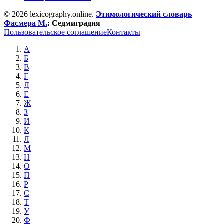
© 2026 lexicography.online.
Этимологический словарь
Фасмера М.
:
Седмиградия
Пользовательское соглашение
Контакты
А
Б
В
Г
Д
Е
Ж
З
И
К
Л
М
Н
О
П
Р
С
Т
У
Ф