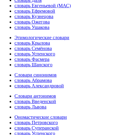
словарь Даля
словарь Евгеньевой (МАС)
словарь Ефремовой
словарь Кузнецова
словарь Ожегова
словарь Ушакова
Этимологические словари
словарь Крылова
словарь Семёнова
словарь Успенского
словарь Фасмера
словарь Шанского
Словари синонимов
словарь Абрамова
словарь Александровой
Словари антонимов
словарь Введенской
словарь Львова
Ономастические словари
словарь Петровского
словарь Суперанской
словарь Успенского