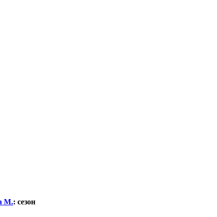
а М.
:
сезон