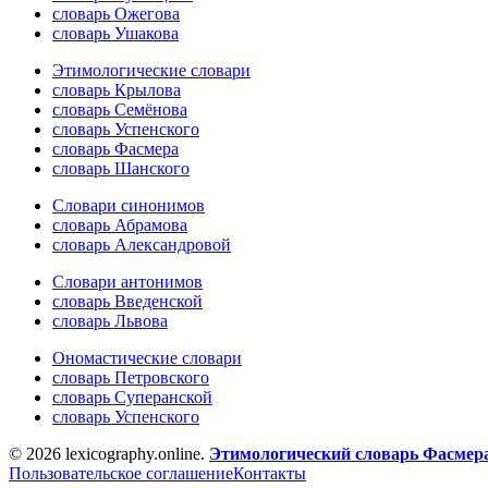
словарь Ожегова
словарь Ушакова
Этимологические словари
словарь Крылова
словарь Семёнова
словарь Успенского
словарь Фасмера
словарь Шанского
Словари синонимов
словарь Абрамова
словарь Александровой
Словари антонимов
словарь Введенской
словарь Львова
Ономастические словари
словарь Петровского
словарь Суперанской
словарь Успенского
© 2026 lexicography.online.
Этимологический словарь Фасмер
Пользовательское соглашение
Контакты