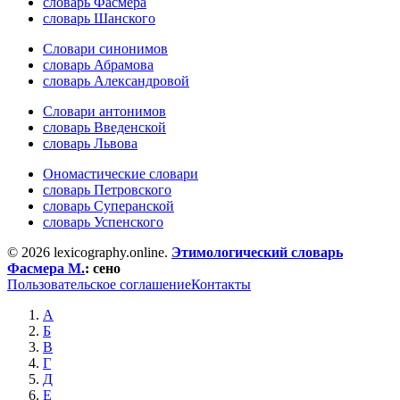
словарь Фасмера
словарь Шанского
Словари синонимов
словарь Абрамова
словарь Александровой
Словари антонимов
словарь Введенской
словарь Львова
Ономастические словари
словарь Петровского
словарь Суперанской
словарь Успенского
© 2026 lexicography.online.
Этимологический словарь
Фасмера М.
:
сено
Пользовательское соглашение
Контакты
А
Б
В
Г
Д
Е