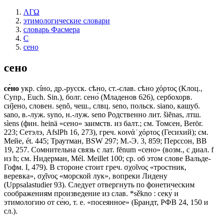
ΛΓΩ
этимологические словари
словарь Фасмера
С
сено
сено
се́но
укр. сíно, др.-русск. сѣно, ст.-слав. сѣно χόρτος (Клоц.,
Супр., Еuсh. Sin.), болг. сено́ (Младенов 626), сербохорв.
си̏jено, словен. sẹnȏ, чеш., слвц. sеnо, польск. siano, кашуб.
sаnо, в.-луж. sуnо, н.-луж. sеnо Родственно лит. šiẽnas, лтш.
sìens (фин. heinä «сено» заимств. из балт.; см. Томсен, Веrör.
223; Сетэлэ, AfslPh 16, 273), греч. κοινά ̇ χόρτος (Гесихий); см.
Мейе, ét. 445; Траутман, ВSW 297; М.-Э. 3, 859; Перссон, ВВ
19, 257. Сомнительна связь с лат. fēnum «сено» (возм., с диал. f
из h; см. Нидерман, Мél. Меillеt 100; ср. об этом слове Вальде-
Гофм. I, 479). В стороне стоит греч. σχοῖνος «тростник,
веревка», σχῖνος «морской лук», вопреки Лидену
(Uppsalastudier 93). Следует отвергнуть по фонетическим
соображениям произведение из слав. *sěknо : секу́ и
этимологию от се́ю, т. е. «посеянное» (Брандт, РФВ 24, 150 и
сл.).