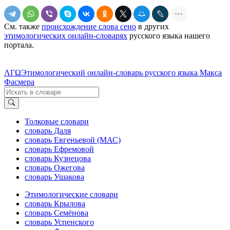
См. также
происхождение слова сено
в других
этимологических онлайн-словарях
русского языка нашего
портала.
ΛΓΩ
Этимологический онлайн-словарь русского языка Макса
Фасмера
Толковые словари
словарь Даля
словарь Евгеньевой (МАС)
словарь Ефремовой
словарь Кузнецова
словарь Ожегова
словарь Ушакова
Этимологические словари
словарь Крылова
словарь Семёнова
словарь Успенского