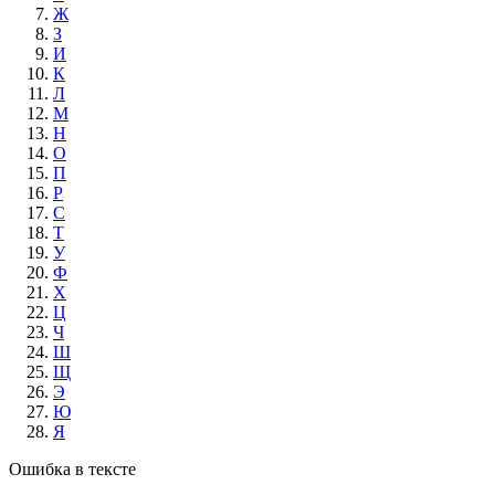
Ж
З
И
К
Л
М
Н
О
П
Р
С
Т
У
Ф
Х
Ц
Ч
Ш
Щ
Э
Ю
Я
Ошибка в тексте