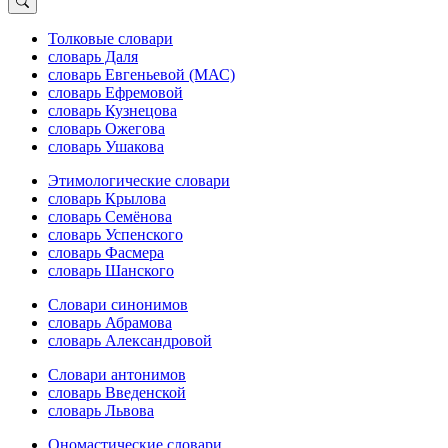
Толковые словари
словарь Даля
словарь Евгеньевой (МАС)
словарь Ефремовой
словарь Кузнецова
словарь Ожегова
словарь Ушакова
Этимологические словари
словарь Крылова
словарь Семёнова
словарь Успенского
словарь Фасмера
словарь Шанского
Словари синонимов
словарь Абрамова
словарь Александровой
Словари антонимов
словарь Введенской
словарь Львова
Ономастические словари