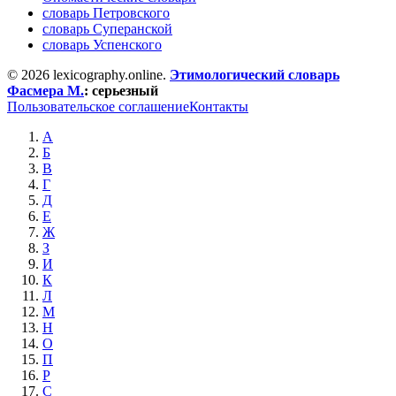
словарь Петровского
словарь Суперанской
словарь Успенского
© 2026 lexicography.online.
Этимологический словарь
Фасмера М.
:
серьезный
Пользовательское соглашение
Контакты
А
Б
В
Г
Д
Е
Ж
З
И
К
Л
М
Н
О
П
Р
С