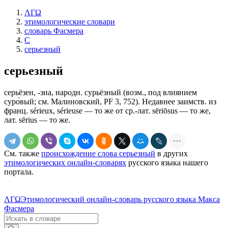
ΛΓΩ
этимологические словари
словарь Фасмера
С
серьезный
серьезный
серьёзен, -зна, народн. сурьёзный (возм., под влиянием
суро́вый; см. Малиновский, РF 3, 752). Недавнее заимств. из
франц. sérieuх, sérieuse — то же от ср.-лат. sēriōsus — то же,
лат. sērius — то же.
См. также
происхождение слова серьезный
в других
этимологических онлайн-словарях
русского языка нашего
портала.
ΛΓΩ
Этимологический онлайн-словарь русского языка Макса
Фасмера