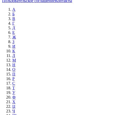
Пользовательское соглашение
Контакты
А
Б
В
Г
Д
Е
Ж
З
И
К
Л
М
Н
О
П
Р
С
Т
У
Ф
Х
Ц
Ч