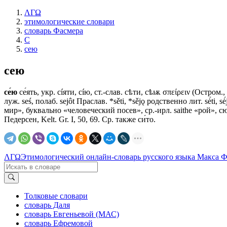
ΛΓΩ
этимологические словари
словарь Фасмера
С
сею
сею
се́ю
се́ять, укр. сíяти, сíю, ст.-слав. сѣти, сѣѭ σπείρειν (Остром., Супр.
луж. seś, полаб. sejôt Праслав. *sěti, *sějǫ родственно лит. sė́ti, s
мир», буквально «человеческий посев», ср.-ирл. saithe «рой», сюд
Педерсен, Kelt. Gr. I, 50, 69. Ср. также си́то.
ΛΓΩ
Этимологический онлайн-словарь русского языка Макса 
Толковые словари
словарь Даля
словарь Евгеньевой (МАС)
словарь Ефремовой