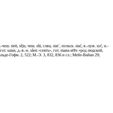
еш. sieti, sěju, чеш. síti, слвц. siаt᾽, польск. siać, в.-луж. syć, н.-
ять», гот. saian, д.-в.-н. sâen «сеять», гот. mana-sēÞs «род людской,
льде-Гофм. 2, 522; М.-Э. 3, 832, 836 и сл.; Мейе-Вайан 29;