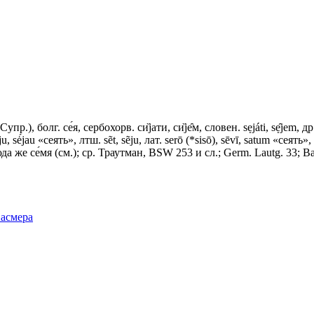
), болг. се́я, сербохорв. си̏jати, си̏jе̑м, словен. sẹjáti, sẹ̑jem, др.-ч
ė́ju, sė́jau «сеять», лтш. sẽt, sẽju, лат. serō (*sisō), sēvī, satum «се
а же се́мя (см.); ср. Траутман, ВSW 253 и сл.; Germ. Lautg. 33; Ва
Фасмера