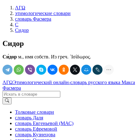
ΛΓΩ
этимологические словари
словарь Фасмера
С
Сидор
Сидор
Си́дор
м., имя собств. Из греч. ᾽Ισίδωρος.
ΛΓΩ
Этимологический онлайн-словарь русского языка Макса
Фасмера
Толковые словари
словарь Даля
словарь Евгеньевой (МАС)
словарь Ефремовой
словарь Кузнецова