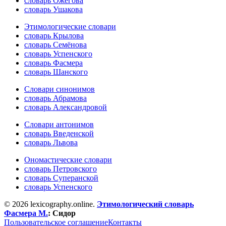
словарь Ожегова
словарь Ушакова
Этимологические словари
словарь Крылова
словарь Семёнова
словарь Успенского
словарь Фасмера
словарь Шанского
Словари синонимов
словарь Абрамова
словарь Александровой
Словари антонимов
словарь Введенской
словарь Львова
Ономастические словари
словарь Петровского
словарь Суперанской
словарь Успенского
© 2026 lexicography.online.
Этимологический словарь
Фасмера М.
:
Сидор
Пользовательское соглашение
Контакты