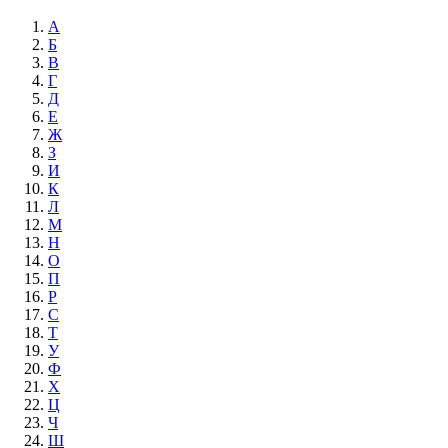
А
Б
В
Г
Д
Е
Ж
З
И
К
Л
М
Н
О
П
Р
С
Т
У
Ф
Х
Ц
Ч
Ш