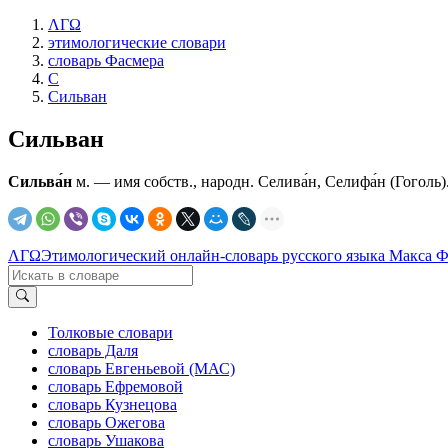
ΛΓΩ
этимологические словари
словарь Фасмера
С
Сильван
Сильван
Сильва́н
м. — имя собств., народн. Селива́н, Селифа́н (Гоголь). 
ΛΓΩ
Этимологический онлайн-словарь русского языка Макса 
Толковые словари
словарь Даля
словарь Евгеньевой (МАС)
словарь Ефремовой
словарь Кузнецова
словарь Ожегова
словарь Ушакова