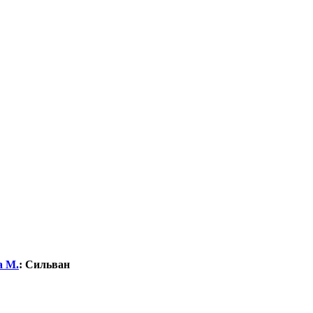
а М.
:
Сильван