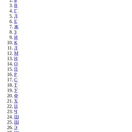
Б
В
Г
Д
Е
Ж
З
И
К
Л
М
Н
О
П
Р
С
Т
У
Ф
Х
Ц
Ч
Ш
Щ
Э