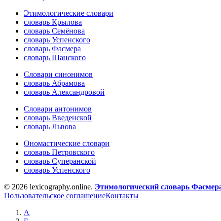
Этимологические словари
словарь Крылова
словарь Семёнова
словарь Успенского
словарь Фасмера
словарь Шанского
Словари синонимов
словарь Абрамова
словарь Александровой
Словари антонимов
словарь Введенской
словарь Львова
Ономастические словари
словарь Петровского
словарь Суперанской
словарь Успенского
© 2026 lexicography.online.
Этимологический словарь Фасмер
Пользовательское соглашение
Контакты
А