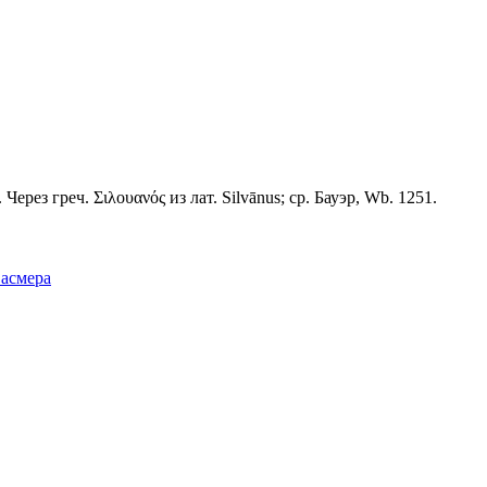
Через греч. Σιλουανός из лат. Silvānus; ср. Бауэр, Wb. 1251.
Фасмера