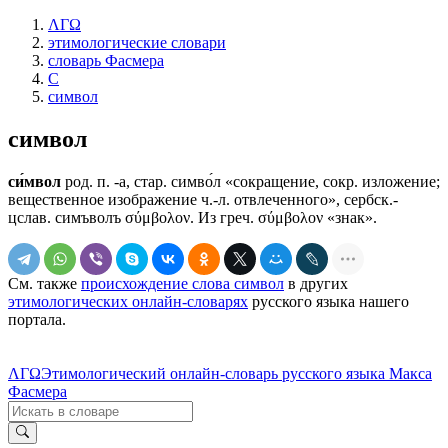
ΛΓΩ
этимологические словари
словарь Фасмера
С
символ
символ
си́мвол
род. п. -а, стар. симво́л «сокращение, сокр. изложение;
вещественное изображение ч.-л. отвлеченного», сербск.-
цслав. симъволъ σύμβολον. Из греч. σύμβολον «знак».
См. также
происхождение слова символ
в других
этимологических онлайн-словарях
русского языка нашего
портала.
ΛΓΩ
Этимологический онлайн-словарь русского языка Макса
Фасмера