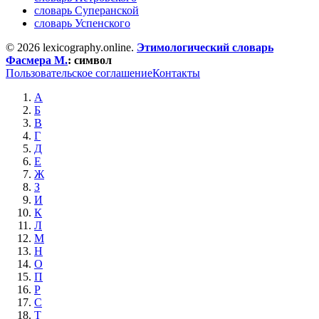
словарь Суперанской
словарь Успенского
© 2026 lexicography.online.
Этимологический словарь
Фасмера М.
:
символ
Пользовательское соглашение
Контакты
А
Б
В
Г
Д
Е
Ж
З
И
К
Л
М
Н
О
П
Р
С
Т