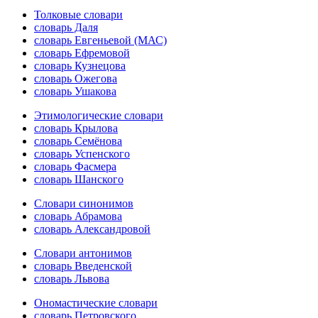
Толковые словари
словарь Даля
словарь Евгеньевой (МАС)
словарь Ефремовой
словарь Кузнецова
словарь Ожегова
словарь Ушакова
Этимологические словари
словарь Крылова
словарь Семёнова
словарь Успенского
словарь Фасмера
словарь Шанского
Словари синонимов
словарь Абрамова
словарь Александровой
Словари антонимов
словарь Введенской
словарь Львова
Ономастические словари
словарь Петровского