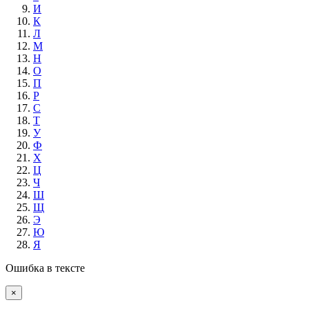
И
К
Л
М
Н
О
П
Р
С
Т
У
Ф
Х
Ц
Ч
Ш
Щ
Э
Ю
Я
Ошибка в тексте
×