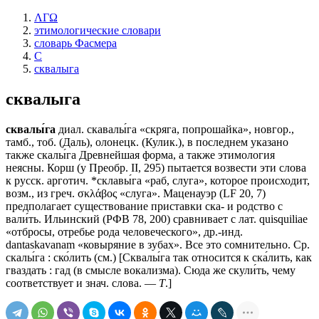
ΛΓΩ
этимологические словари
словарь Фасмера
С
сквалыга
сквалыга
сквалы́га
диал. скавалы́га «скряга, попрошайка», новгор.,
тамб., тоб. (Даль), олонецк. (Кулик.), в последнем указано
также скалы́га Древнейшая форма, а также этимология
неясны. Корш (у Преобр. II, 295) пытается возвести эти слова
к русск. арготич. *склавы́га «раб, слуга», которое происходит,
возм., из греч. σκλάβος «слуга». Маценауэр (LF 20, 7)
предполагает существование приставки ска- и родство с
вали́ть. Ильинский (РФВ 78, 200) сравнивает с лат. quisquiliae
«отбросы, отребье рода человеческого», др.-инд.
dantaskavanam «ковыряние в зубах». Все это сомнительно. Ср.
скалы́га : ско́лить (см.) [Сквалы́га так относится к ска́лить, как
гваздать : гад (в смысле вокализма). Сюда же скули́ть, чему
соответствует и знач. слова. —
Т
.]