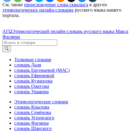
См. также
происхождение слова сквалыга
в других
этимологических онлайн-словарях
русского языка нашего
портала.
ΛΓΩ
Этимологический онлайн-словарь русского языка Макса
Фасмера
Толковые словари
словарь Даля
словарь Евгеньевой (МАС)
словарь Ефремовой
словарь Кузнецова
словарь Ожегова
словарь Ушакова
Этимологические словари
словарь Крылова
словарь Семёнова
словарь Успенского
словарь Фасмера
словарь Шанского