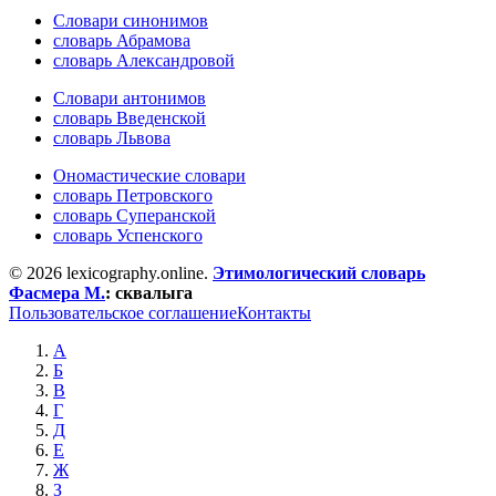
Словари синонимов
словарь Абрамова
словарь Александровой
Словари антонимов
словарь Введенской
словарь Львова
Ономастические словари
словарь Петровского
словарь Суперанской
словарь Успенского
© 2026 lexicography.online.
Этимологический словарь
Фасмера М.
:
сквалыга
Пользовательское соглашение
Контакты
А
Б
В
Г
Д
Е
Ж
З