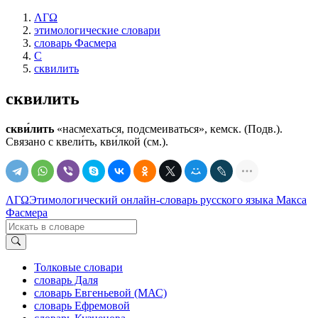
ΛΓΩ
этимологические словари
словарь Фасмера
С
сквилить
сквилить
скви́лить
«насмехаться, подсмеиваться», кемск. (Подв.).
Связано с квели́ть, кви́лкой (см.).
ΛΓΩ
Этимологический онлайн-словарь русского языка Макса
Фасмера
Толковые словари
словарь Даля
словарь Евгеньевой (МАС)
словарь Ефремовой