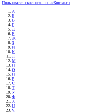
Пользовательское соглашение
Контакты
А
Б
В
Г
Д
Е
Ж
З
И
К
Л
М
Н
О
П
Р
С
Т
У
Ф
Х
Ц
Ч