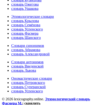
словарь Кузнецова
словарь Ожегова
словарь Ушакова
Этимологические словари
словарь Крылова
словарь Семёнова
словарь Успенского
словарь Фасмера
словарь Шанского
Словари синонимов
словарь Абрамова
словарь Александровой
Словари антонимов
словарь Введенской
словарь Львова
Ономастические словари
словарь Петровского
словарь Суперанской
словарь Успенского
© 2026 lexicography.online.
Этимологический словарь
Фасмера М.
:
сквилить