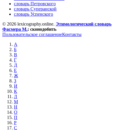
словарь Петровского
словарь Суперанской
словарь Успенского
© 2026 lexicography.online.
Этимологический словарь
Фасмера М.
:
сконодобить
Пользовательское соглашение
Контакты
А
Б
В
Г
Д
Е
Ж
З
И
К
Л
М
Н
О
П
Р
С