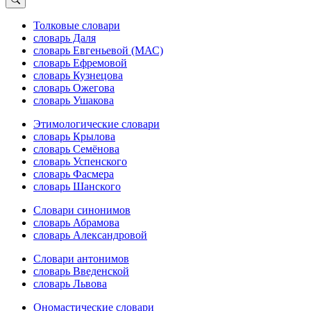
Толковые словари
словарь Даля
словарь Евгеньевой (МАС)
словарь Ефремовой
словарь Кузнецова
словарь Ожегова
словарь Ушакова
Этимологические словари
словарь Крылова
словарь Семёнова
словарь Успенского
словарь Фасмера
словарь Шанского
Словари синонимов
словарь Абрамова
словарь Александровой
Словари антонимов
словарь Введенской
словарь Львова
Ономастические словари