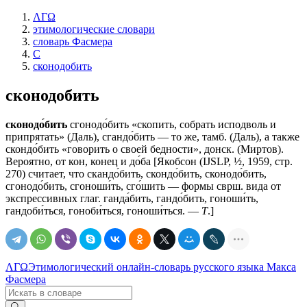
ΛΓΩ
этимологические словари
словарь Фасмера
С
сконодобить
сконодобить
сконодо́бить
сгонодо́бить «скопить, собрать исподволь и
припрятать» (Даль), сгандо́бить — то же, тамб. (Даль), а также
скондо́бить «говорить о своей бедности», донск. (Миртов).
Вероятно, от кон, конец и до́ба [Якобсон (IJSLP, ½, 1959, стр.
270) считает, что скандо́бить, скондо́бить, сконодо́бить,
сгонодо́бить, сгоноши́ть, сго́шить — формы сврш. вида от
экспрессивных глаг. ганда́бить, гандо́бить, гоноши́ть,
гандоби́ться, гоноби́ться, гоноши́ться. —
Т
.]
ΛΓΩ
Этимологический онлайн-словарь русского языка Макса
Фасмера