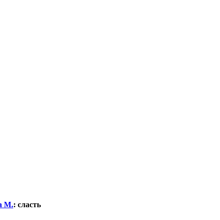
а М.
:
сласть