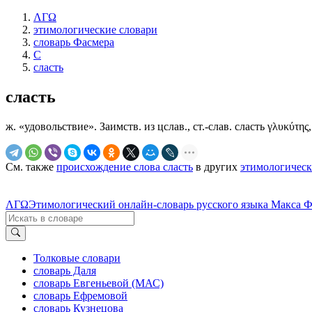
ΛΓΩ
этимологические словари
словарь Фасмера
С
сласть
сласть
ж. «удовольствие». Заимств. из цслав., ст.-слав. сласть γλυκύτης,
См. также
происхождение слова сласть
в других
этимологическ
ΛΓΩ
Этимологический онлайн-словарь русского языка Макса 
Толковые словари
словарь Даля
словарь Евгеньевой (МАС)
словарь Ефремовой
словарь Кузнецова