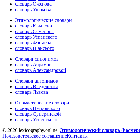
словарь Ожегова
словарь Ушакова
Этимологические словари
словарь Крылова
словарь Семёнова
словарь Успенского
словарь Фасмера
словарь Шанского
Словари синонимов
словарь Абрамова
словарь Александровой
Словари антонимов
словарь Введенской
словарь Львова
Ономастические словари
словарь Петровского
словарь Суперанской
словарь Успенского
© 2026 lexicography.online.
Этимологический словарь Фасмер
Пользовательское соглашение
Контакты