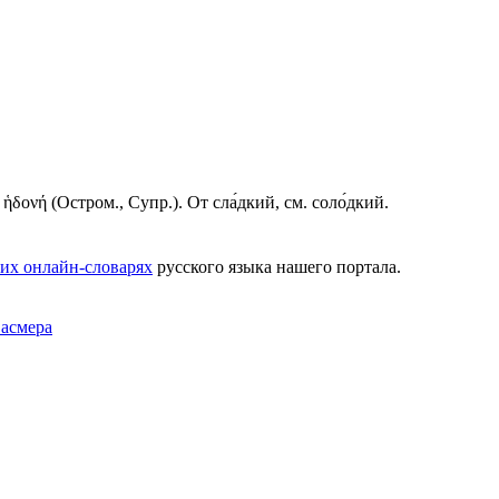
 ἡδονή (Остром., Супр.). От сла́дкий, см. соло́дкий.
их онлайн-словарях
русского языка нашего портала.
Фасмера