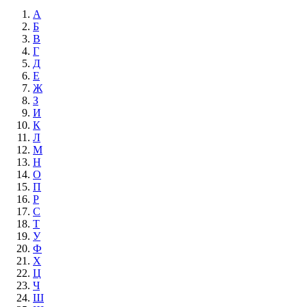
А
Б
В
Г
Д
Е
Ж
З
И
К
Л
М
Н
О
П
Р
С
Т
У
Ф
Х
Ц
Ч
Ш