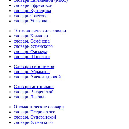
словарь Евгеньевой (МАС)
словарь Ефремовой
словарь Кузнецова
словарь Ожегова
словарь Ушакова
Этимологические словари
словарь Крылова
словарь Семёнова
словарь Успенского
словарь Фасмера
словарь Шанского
Словари синонимов
словарь Абрамова
словарь Александровой
Словари антонимов
словарь Введенской
словарь Львова
Ономастические словари
словарь Петровского
словарь Суперанской
словарь Успенского