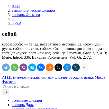
ΛΓΩ
этимологические словари
словарь Фасмера
С
собой
собой
собо́й
собо́ю — тв. ед. возвратного местоим. сѧ «себя», др.-
русск. собою, ст.-слав. собоѭ. Слав. инновация в связи с дат.
себѣ, др.-русск. собѣ или род. себе; ср. Бругман, Grdr. 2, 2, 419;
Мейе, Introd. 336; Вондрак-Грюненталь, Vgl. Gr. 2, 72.
ΛΓΩ
Этимологический онлайн-словарь русского языка Макса
Фасмера
Толковые словари
словарь Даля