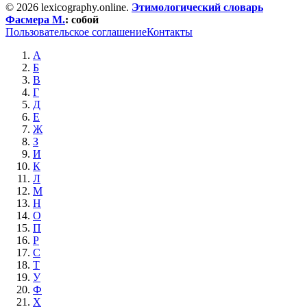
© 2026 lexicography.online.
Этимологический словарь
Фасмера М.
:
собой
Пользовательское соглашение
Контакты
А
Б
В
Г
Д
Е
Ж
З
И
К
Л
М
Н
О
П
Р
С
Т
У
Ф
Х