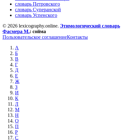
словарь Петровского
словарь Суперанской
словарь Успенского
© 2026 lexicography.online.
Этимологический словарь
Фасмера М.
:
сойма
Пользовательское соглашение
Контакты
А
Б
В
Г
Д
Е
Ж
З
И
К
Л
М
Н
О
П
Р
С