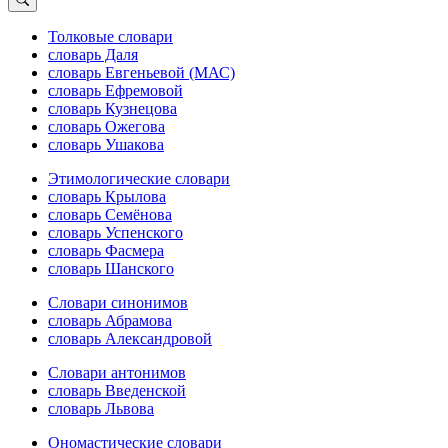
Толковые словари
словарь Даля
словарь Евгеньевой (МАС)
словарь Ефремовой
словарь Кузнецова
словарь Ожегова
словарь Ушакова
Этимологические словари
словарь Крылова
словарь Семёнова
словарь Успенского
словарь Фасмера
словарь Шанского
Словари синонимов
словарь Абрамова
словарь Александровой
Словари антонимов
словарь Введенской
словарь Львова
Ономастические словари