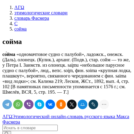
ΛΓΩ
этимологические словари
словарь Фасмера
С
сойма
сойма
со́йма
«одномачтовое судно с палубой», ладожск., онежск.
(Даль), олонецк. (Кулик.), арханг. (Подв.), стар. сойм — то же,
у Петра I. Заимств. из олонецк. sai̯mu «небольшое парусное
судно с палубой», люд., вепс. soi̯m, фин. soima «крупная лодка,
плашкоут», вероятно, связанного чередованием с фин. saima
«вид лодки»; см. Калима 219; Лесков, ЖСт., 1892, вып. 4, стр.
102 [В памятниках письменности упоминается с 1576 г.; см.
Шмелёв, ВСЯ, 5, стр. 195. —
Т
.]
ΛΓΩ
Этимологический онлайн-словарь русского языка Макса
Фасмера