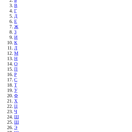
Б
В
Г
Д
Е
Ж
З
И
К
Л
М
Н
О
П
Р
С
Т
У
Ф
Х
Ц
Ч
Ш
Щ
Э