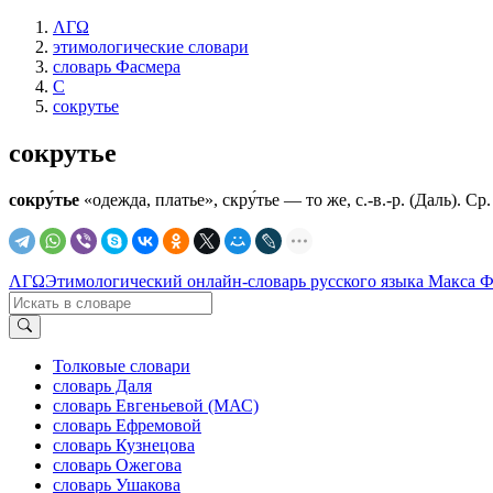
ΛΓΩ
этимологические словари
словарь Фасмера
С
сокрутье
сокрутье
сокру́тье
«одежда, платье», скру́тье — то же, с.-в.-р. (Даль). Ср. 
ΛΓΩ
Этимологический онлайн-словарь русского языка Макса 
Толковые словари
словарь Даля
словарь Евгеньевой (МАС)
словарь Ефремовой
словарь Кузнецова
словарь Ожегова
словарь Ушакова