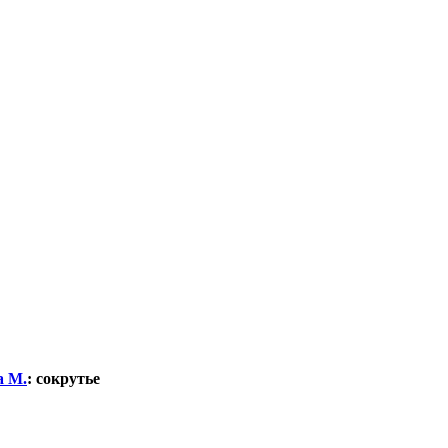
а М.
:
сокрутье