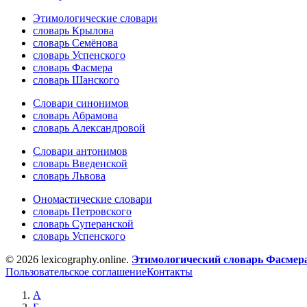
Этимологические словари
словарь Крылова
словарь Семёнова
словарь Успенского
словарь Фасмера
словарь Шанского
Словари синонимов
словарь Абрамова
словарь Александровой
Словари антонимов
словарь Введенской
словарь Львова
Ономастические словари
словарь Петровского
словарь Суперанской
словарь Успенского
© 2026 lexicography.online.
Этимологический словарь Фасмер
Пользовательское соглашение
Контакты
А