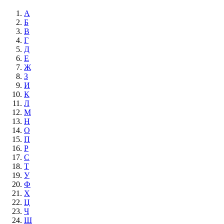
А
Б
В
Г
Д
Е
Ж
З
И
К
Л
М
Н
О
П
Р
С
Т
У
Ф
Х
Ц
Ч
Ш