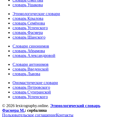
словарь Ожегова
словарь Ушакова
Этимологические словари
словарь Крылова
словарь Семёнова
словарь Успенского
словарь Фасмера
словарь Шанского
Словари синонимов
словарь Абрамова
словарь Александровой
Словари антонимов
словарь Введенской
словарь Львова
Ономастические словари
словарь Петровского
словарь Суперанской
словарь Успенского
© 2026 lexicography.online.
Этимологический словарь
Фасмера М.
:
сорбалина
Пользовательское соглашение
Контакты