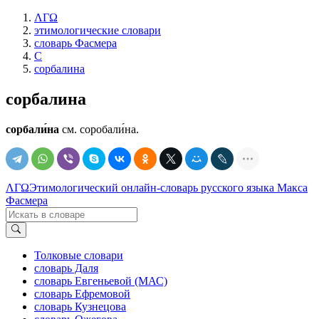
ΛΓΩ
этимологические словари
словарь Фасмера
С
сорбалина
сорбалина
сорбали́на
см. соробали́на.
ΛΓΩ
Этимологический онлайн-словарь русского языка Макса
Фасмера
Толковые словари
словарь Даля
словарь Евгеньевой (МАС)
словарь Ефремовой
словарь Кузнецова