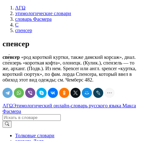
ΛΓΩ
этимологические словари
словарь Фасмера
С
спенсер
спенсер
спе́нсер
«род короткой куртки, также дамский корсаж», диал.
спе́нзерь «короткая кофта», олонецк. (Кулик.), спе́нзель — то
же, арханг. (Подв.). Из нем. Sреnсеr или англ. sреnсеr «куртка,
короткий сюртук», по фам. лорда Спенсера, который ввел в
обиход этот вид одежды; см. Чемберс 482.
ΛΓΩ
Этимологический онлайн-словарь русского языка Макса
Фасмера
Толковые словари