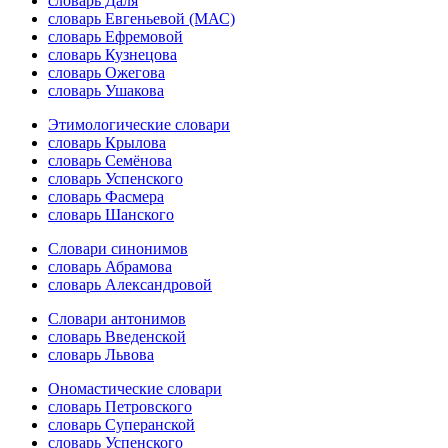
словарь Даля
словарь Евгеньевой (МАС)
словарь Ефремовой
словарь Кузнецова
словарь Ожегова
словарь Ушакова
Этимологические словари
словарь Крылова
словарь Семёнова
словарь Успенского
словарь Фасмера
словарь Шанского
Словари синонимов
словарь Абрамова
словарь Александровой
Словари антонимов
словарь Введенской
словарь Львова
Ономастические словари
словарь Петровского
словарь Суперанской
словарь Успенского