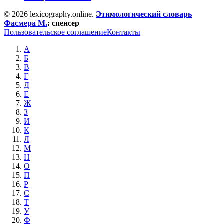
© 2026 lexicography.online.
Этимологический словарь
Фасмера М.
:
спенсер
Пользовательское соглашение
Контакты
А
Б
В
Г
Д
Е
Ж
З
И
К
Л
М
Н
О
П
Р
С
Т
У
Ф