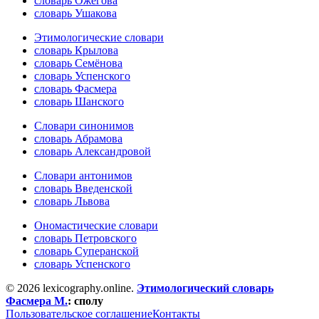
словарь Ожегова
словарь Ушакова
Этимологические словари
словарь Крылова
словарь Семёнова
словарь Успенского
словарь Фасмера
словарь Шанского
Словари синонимов
словарь Абрамова
словарь Александровой
Словари антонимов
словарь Введенской
словарь Львова
Ономастические словари
словарь Петровского
словарь Суперанской
словарь Успенского
© 2026 lexicography.online.
Этимологический словарь
Фасмера М.
:
сполу
Пользовательское соглашение
Контакты