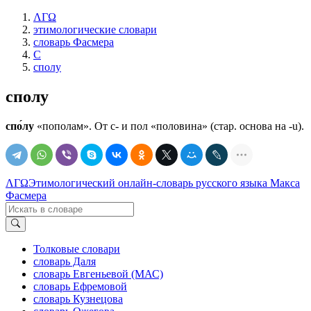
ΛΓΩ
этимологические словари
словарь Фасмера
С
сполу
сполу
спо́лу
«пополам». От с- и пол «половина» (стар. основа на -u).
ΛΓΩ
Этимологический онлайн-словарь русского языка Макса
Фасмера
Толковые словари
словарь Даля
словарь Евгеньевой (МАС)
словарь Ефремовой
словарь Кузнецова