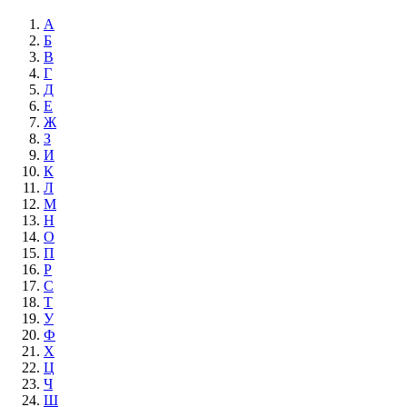
А
Б
В
Г
Д
Е
Ж
З
И
К
Л
М
Н
О
П
Р
С
Т
У
Ф
Х
Ц
Ч
Ш