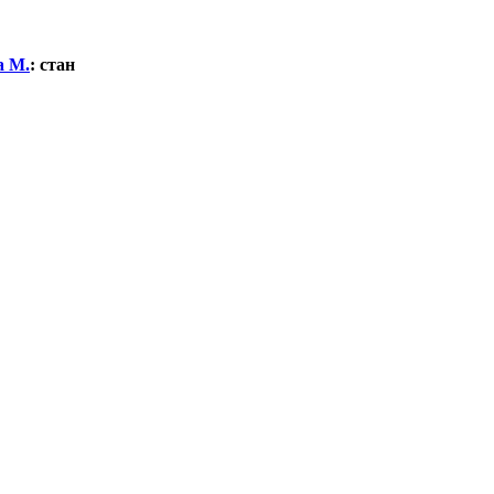
а М.
:
стан