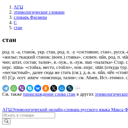
ΛΓΩ
этимологические словари
словарь Фасмера
С
стан
стан
род. п. -а, стано́к, укр. стан, род. п. -у «состояние, стан», русск
«жилье; ткацкий станок; (воен.) ставка», словен. stȃn, род. п. s
чин; штат, состав; талия», в.-луж., н.-луж. stan «палатка» Стар. с
перс. stāna- «стойка, место, стойло», нов.-перс. sitān (откуда ту
«несчастный», далее сюда же стать (см.), д.-в.-н. stân, stên «с
65 [Ср. осет. astæw «поясница, талия»; см. Абаев, Ист.-этимол. с
См. также
происхождение слова стан
в других
этимологически
ΛΓΩ
Этимологический онлайн-словарь русского языка Макса 