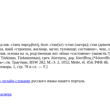
.-цслав. станъ παρεμβολή, болг. стан(ъ́т) «стан (лагерь); стан (девич
tȃna, stanȗ «строение, жилище, загон; туловище; состояние», чеш.
лав. основа на -u, родственная лит. stónas «состояние» (заимств.?),
р. Türkistan, Türkmenistan), греч. δύστηνος, дор. δύστΒ̄νος (*δύσσ
тоять»; см. Траутман, ВSW 282; М.-Э. 2, 1052; Мейе, ét. 454; РФВ 4
ловарь, 1, стр. 78 и сл. —
Т
.]
х онлайн-словарях
русского языка нашего портала.
Фасмера