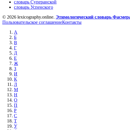
словарь Суперанской
словарь Успенского
© 2026 lexicography.online.
Этимологический словарь Фасмер
Пользовательское соглашение
Контакты
А
Б
В
Г
Д
Е
Ж
З
И
К
Л
М
Н
О
П
Р
С
Т
У