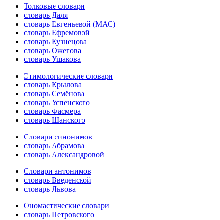
Толковые словари
словарь Даля
словарь Евгеньевой (МАС)
словарь Ефремовой
словарь Кузнецова
словарь Ожегова
словарь Ушакова
Этимологические словари
словарь Крылова
словарь Семёнова
словарь Успенского
словарь Фасмера
словарь Шанского
Словари синонимов
словарь Абрамова
словарь Александровой
Словари антонимов
словарь Введенской
словарь Львова
Ономастические словари
словарь Петровского