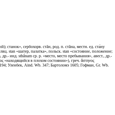
ий); станок», сербохорв. стȃн, род. п. стȃна, местн. ед. ста́ну
, слвц. stan «шатер, палатка», польск. stan «состояние, положение;
 др.- инд. sthā́nam ср. р. «место, место пребывания», авест., др.-
τΒ̄νος «находящийся в плохом состоянии»), греч. ἄστηνος
8, 194; Уленбек, Aind. Wb. 347; Бартоломэ 1605; Гофман, Gr. Wb.