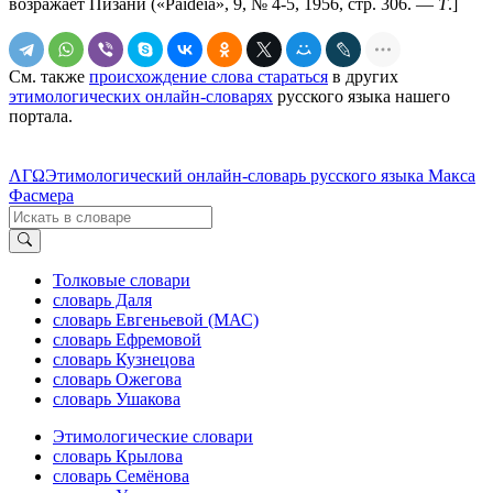
возражает Пизани («Раidеiа», 9, № 4-5, 1956, стр. 306. —
Т
.]
См. также
происхождение слова стараться
в других
этимологических онлайн-словарях
русского языка нашего
портала.
ΛΓΩ
Этимологический онлайн-словарь русского языка Макса
Фасмера
Толковые словари
словарь Даля
словарь Евгеньевой (МАС)
словарь Ефремовой
словарь Кузнецова
словарь Ожегова
словарь Ушакова
Этимологические словари
словарь Крылова
словарь Семёнова