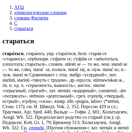
ΛΓΩ
этимологические словари
словарь Фасмера
С
стараться
стараться
стара́ться
, стара́юсь, укр. стара́тися, болг. стара́я се
«стараюсь», сербохорв. ста̏рати се, ста̏рȃм се «заботиться,
хлопотать; стараться», словен. stȃrati sе — то же, чеш. starati sе
— то же, слвц. stаrаt᾽ sа, польск. starać się, в.-луж. starać sо, н.-
луж. staraś sе Сравнивают с лтш. starîgs «усердный», лит.
starìnti, starinù «тянуть с трудом», др.-прусск. stūrnawiskan ж.,
тв. п. ед. ч. «серьезность, важность», англос. stierne
«серьезный, строгий», лат. sternāх «вздорный», consternō, -ārе
«потрясать», strēnuus «деятельный», греч. στρηνής «твердый,
острый», στρῆνος «сила», кимр. trîn «pugna, labor» (*strēnā,
Стокс 137); см. И. Шмидт, Vok. 2, 352; Перссон 429 и сл.;
Траутман, Арr. Sprd. 440; Вальде — Гофм. 2, 601; Хольтхаузен,
Aengl. Wb. 322. Предполагают родство со ста́рый (см.); ср.
Педерсен, Kelt. Gr. 1, 79; Брюкнер 513; Хольтхаузен, Aengl.
Wb. 322. Ср.
страда́
. [Против сближения с лат. sternāх и sternō