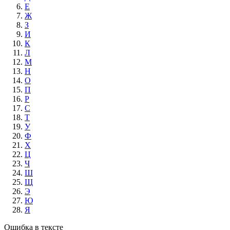
Е
Ж
З
И
К
Л
М
Н
О
П
Р
С
Т
У
Ф
Х
Ц
Ч
Ш
Щ
Э
Ю
Я
Ошибка в тексте