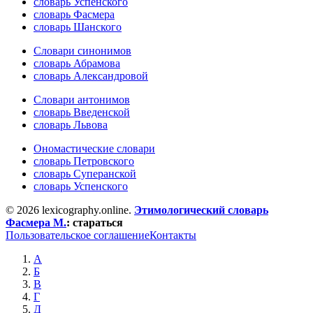
словарь Успенского
словарь Фасмера
словарь Шанского
Словари синонимов
словарь Абрамова
словарь Александровой
Словари антонимов
словарь Введенской
словарь Львова
Ономастические словари
словарь Петровского
словарь Суперанской
словарь Успенского
© 2026 lexicography.online.
Этимологический словарь
Фасмера М.
:
стараться
Пользовательское соглашение
Контакты
А
Б
В
Г
Д