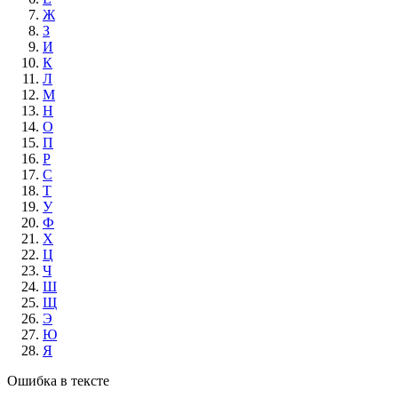
Ж
З
И
К
Л
М
Н
О
П
Р
С
Т
У
Ф
Х
Ц
Ч
Ш
Щ
Э
Ю
Я
Ошибка в тексте