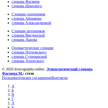
словарь Фасмера
словарь Шанского
Словари синонимов
словарь Абрамова
словарь Александровой
Словари антонимов
словарь Введенской
словарь Львова
Ономастические словари
словарь Петровского
словарь Суперанской
словарь Успенского
© 2026 lexicography.online.
Этимологический словарь
Фасмера М.
:
стезя
Пользовательское соглашение
Контакты
А
Б
В
Г
Д
Е