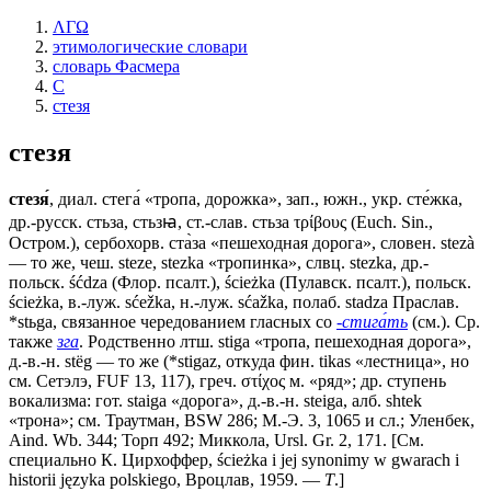
ΛΓΩ
этимологические словари
словарь Фасмера
С
стезя
стезя
стезя́
, диал. стега́ «тропа, дорожка», зап., южн., укр. сте́жка,
др.-русск. стьза, стьзꙗ, ст.-слав. стьза τρίβους (Еuсh. Sin.,
Остром.), сербохорв. ста̀за «пешеходная дорога», словен. stezà
— то же, чеш. steze, stezka «тропинка», слвц. stezka, др.-
польск. śćdzа (Флор. псалт.), ścieżka (Пулавск. псалт.), польск.
ścieżka, в.-луж. sćežka, н.-луж. sćažka, полаб. stadza Праслав.
*stьga, связанное чередованием гласных со
-стига́ть
(см.). Ср.
также
зга
. Родственно лтш. stigа «тропа, пешеходная дорога»,
д.-в.-н. stëg — то же (*stigaz, откуда фин. tikas «лестница», но
см. Сетэлэ, FUF 13, 117), греч. στίχος м. «ряд»; др. ступень
вокализма: гот. staiga «дорога», д.-в.-н. steiga, алб. shtek
«трона»; см. Траутман, ВSW 286; М.-Э. 3, 1065 и сл.; Уленбек,
Aind. Wb. 344; Торп 492; Миккола, Ursl. Gr. 2, 171. [См.
специально К. Цирхоффер, ścieżka i jеj synonimy w gwаrасh i
historii języka polskiego, Вроцлав, 1959. —
Т
.]