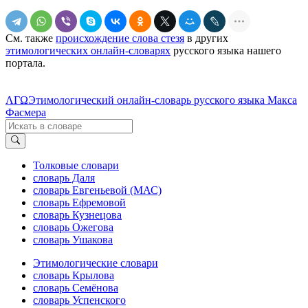
См. также
происхождение слова стезя
в других
этимологических онлайн-словарях
русского языка нашего
портала.
ΛΓΩ
Этимологический онлайн-словарь русского языка Макса
Фасмера
Толковые словари
словарь Даля
словарь Евгеньевой (МАС)
словарь Ефремовой
словарь Кузнецова
словарь Ожегова
словарь Ушакова
Этимологические словари
словарь Крылова
словарь Семёнова
словарь Успенского