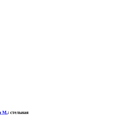
а М.
:
стельная