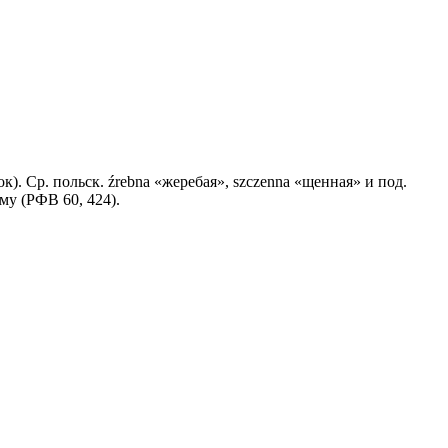
ёнок). Ср. польск. źrebna «жеребая», szczenna «щенная» и под.
му (РФВ 60, 424).