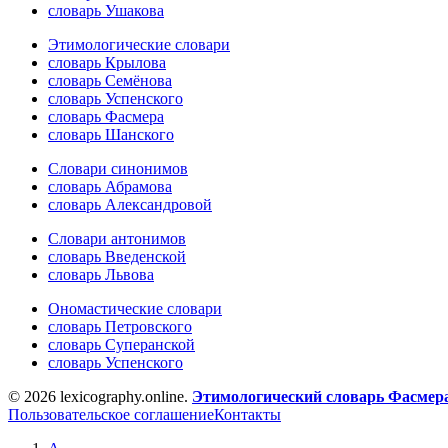
словарь Ушакова
Этимологические словари
словарь Крылова
словарь Семёнова
словарь Успенского
словарь Фасмера
словарь Шанского
Словари синонимов
словарь Абрамова
словарь Александровой
Словари антонимов
словарь Введенской
словарь Львова
Ономастические словари
словарь Петровского
словарь Суперанской
словарь Успенского
© 2026 lexicography.online.
Этимологический словарь Фасмер
Пользовательское соглашение
Контакты