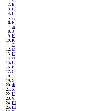
А
Б
В
Г
Д
Е
Ж
З
И
К
Л
М
Н
О
П
Р
С
Т
У
Ф
Х
Ц
Ч
Ш
Щ