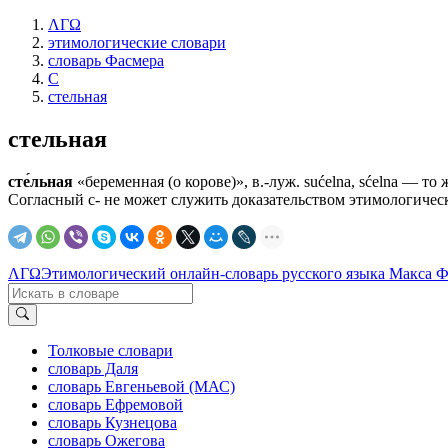
ΛΓΩ
этимологические словари
словарь Фасмера
С
стельная
стельная
сте́льная
«беременная (о корове)», в.-луж. sućelna, sćelna — то же,
Согласный с- не может служить доказательством этимологическог
ΛΓΩ
Этимологический онлайн-словарь русского языка Макса 
Толковые словари
словарь Даля
словарь Евгеньевой (МАС)
словарь Ефремовой
словарь Кузнецова
словарь Ожегова