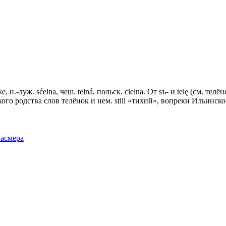
 н.-луж. sćelna, чеш. telná, польск. сiеlnа. От sъ- и telę (см. тел
о родства слов телёнок и нем. still «тихий», вопреки Ильинско
Фасмера