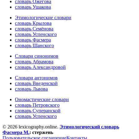
словарь Ожегова
словарь Ушакова
Этимологические словари
словарь Крылова
словарь Семёнова
словарь Успенского
словарь Фасмера
словарь Шанского
Словари синонимов
словарь Абрамова
словарь Александровой
Словари антонимов
словарь Введенской
словарь Львова
Ономастические словари
словарь Петровского
словарь Суперанской
словарь Успенского
© 2026 lexicography.online.
Этимологический словарь
Фасмера М.
:
стержень
Пользовательское соглашение
Контакты