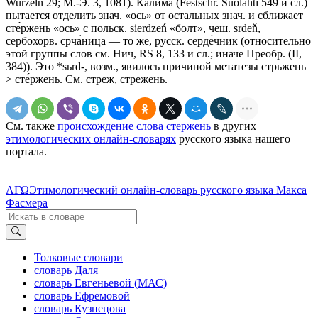
Wurzeln 29; М.-Э. 3, 1081). Калима (Festschr. Suolahti 549 и сл.)
пытается отделить знач. «ось» от остальных знач. и сближает
сте́ржень «ось» с польск. sierdzeń «болт», чеш. srdeň,
сербохорв. срча̀ница — то же, русск. серде́чник (относительно
этой группы слов см. Нич, RS 8, 133 и сл.; иначе Преобр. (II,
384)). Это *sьrd-, возм., явилось причиной метатезы стрьжень
> сте́ржень. См. стреж, стрежень.
См. также
происхождение слова стержень
в других
этимологических онлайн-словарях
русского языка нашего
портала.
ΛΓΩ
Этимологический онлайн-словарь русского языка Макса
Фасмера
Толковые словари
словарь Даля
словарь Евгеньевой (МАС)
словарь Ефремовой
словарь Кузнецова