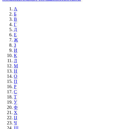
А
Б
В
Г
Д
Е
Ж
З
И
К
Л
М
Н
О
П
Р
С
Т
У
Ф
Х
Ц
Ч
Ш