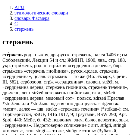
ΛΓΩ
этимологические словари
словарь Фасмера
С
стержень
стержень
сте́ржень
род. п. -жня, др.-русск. стрежень, палея 1406 г.; см.
Соболевский, Лекции 54 и сл.; ЖМНП, 1900, янв., стр. 188,
укр. стри́жень, род. п. стри́жня «сердцевина дерева», блр.
стры́жень «стержень гнойника», русск.-цслав. стрьжень
«сердцевина», цслав. стръжьнь — то же (Ио. Экзарх, Срезн.
III, 562), сербохорв. стр̏ж «сердцевина», словен. stržẹ̑n м.
«сердцевина дерева, стержень гнойника, стрежень течения»,
др.-чеш., чеш. stržeň «стержень гнойника», слвц. stržeň
«сердцевина дерева, медовый сот», польск. zdrzeń Праслав.
*strьženь или *strьžьnь родственно др.-прусск. strigeno ж.
«мозг», далее — шв. streke «стрежень течения» (*strikan-); см.
Торбьёрнссон, SSUF, 1916-1917, 9; Траутман, ВSW 290; Арr.
Sprd. 440; Мейе, ét. 432; первонач. знач. было, вероятно, знач.
«сердцевина». Недостоверно сближение с лит. strìgti, stringù
«торчать», лтш. strigt — то же, straîgne «топь» (Зубатый,