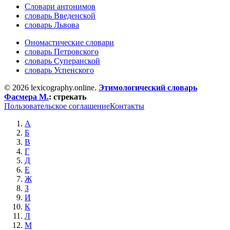
Словари антонимов
словарь Введенской
словарь Львова
Ономастические словари
словарь Петровского
словарь Суперанской
словарь Успенского
© 2026 lexicography.online.
Этимологический словарь
Фасмера М.
:
стрекать
Пользовательское соглашение
Контакты
А
Б
В
Г
Д
Е
Ж
З
И
К
Л
М