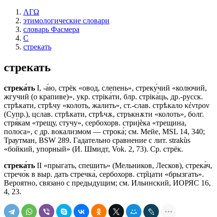
ΛΓΩ
этимологические словари
словарь Фасмера
С
стрекать
стрекать
стрека́ть
I, -а́ю, стрёк «овод, слепень», стреку́чий «колючий,
жгучий (о крапиве)», укр. стрiка́ти, блр. стрiка́ць, др.-русск.
стрѣкати, стрѣчу «колоть, жалить», ст.-слав. стрѣкало κέντρον
(Супр.), цслав. стрѣкати, стрѣчѫ, стръкнѫти «колоть», болг.
стря́кам «трещу, стучу», сербохорв. стриjѐка «трещина,
полоса», с др. вокализмом — строка́; см. Мейе, МSL 14, 340;
Траутман, ВSW 289. Гадательно сравнение с лит. strakùs
«бойкий, упорный» (И. Шмидт, Vok. 2, 73). Ср. стрёк.
стрека́ть
II «прыгать, спешить» (Мельников, Лесков), стрека́ч,
стречо́к в выр. дать стречка́, сербохорв. стр̏цати «брызгать».
Вероятно, связано с предыдущим; см. Ильинский, ИОРЯС 16,
4, 23.