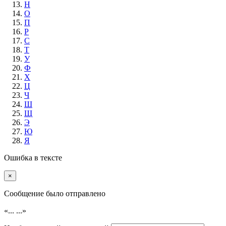
Н
О
П
Р
С
Т
У
Ф
Х
Ц
Ч
Ш
Щ
Э
Ю
Я
Ошибка в тексте
×
Cообщение было отправлено
«...
...»