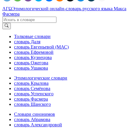
ΛΓΩ
Этимологический онлайн-словарь русского языка Макса
Фасмера
Толковые словари
словарь Даля
словарь Евгеньевой (МАС)
словарь Ефремовой
словарь Кузнецова
словарь Ожегова
словарь Ушакова
Этимологические словари
словарь Крылова
словарь Семёнова
словарь Успенского
словарь Фасмера
словарь Шанского
Словари синонимов
словарь Абрамова
словарь Александровой