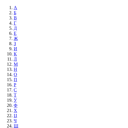
А
Б
В
Г
Д
Е
Ж
З
И
К
Л
М
Н
О
П
Р
С
Т
У
Ф
Х
Ц
Ч
Ш