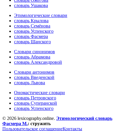
словарь Ожегова
словарь Ушакова
Этимологические словари
словарь Крылова
словарь Семёнова
словарь Успенского
словарь Фасмера
словарь Шанского
Словари синонимов
словарь Абрамова
словарь Александровой
Словари антонимов
словарь Введенской
словарь Львова
Ономастические словари
словарь Петровского
словарь Суперанской
словарь Успенского
© 2026 lexicography.online.
Этимологический словарь
Фасмера М.
:
стружить
Пользовательское соглашение
Контакты