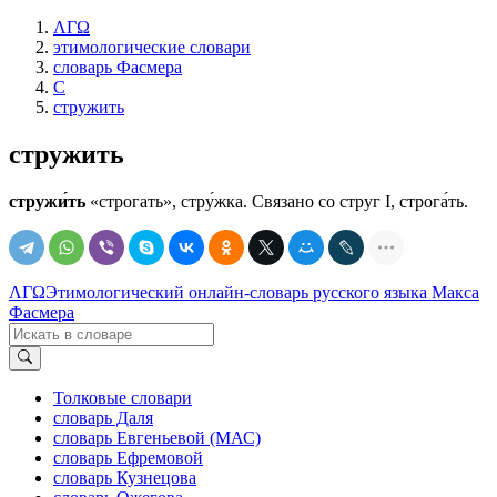
ΛΓΩ
этимологические словари
словарь Фасмера
С
стружить
стружить
стружи́ть
«строгать», стру́жка. Связано со струг I, строга́ть.
ΛΓΩ
Этимологический онлайн-словарь русского языка Макса
Фасмера
Толковые словари
словарь Даля
словарь Евгеньевой (МАС)
словарь Ефремовой
словарь Кузнецова