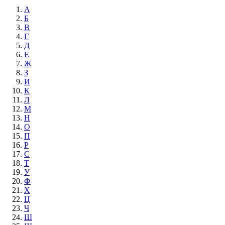
А
Б
В
Г
Д
Е
Ж
З
И
К
Л
М
Н
О
П
Р
С
Т
У
Ф
Х
Ц
Ч
Ш