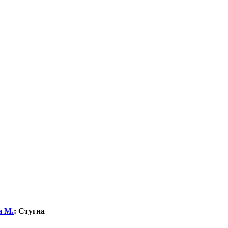
а М.
:
Стугна