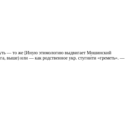
сты́гнуть — то же [Иную этимологию выдвигает Мошинский
стуга, выше) или — как родственное укр. стугни́ти «греметь». —