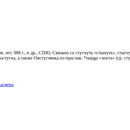
ем. лет, 988 г., и др., СПИ). Связано со сту́гнуть «стынуть», 
Вьстугна, а также Овстуглянка из праслав. *sъtǫga «лента» (ср. 
Фасмера