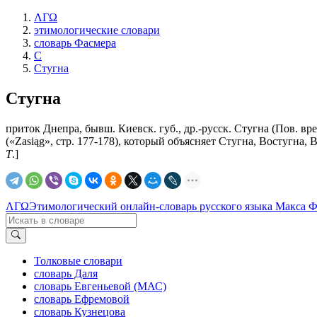
ΛΓΩ
этимологические словари
словарь Фасмера
С
Стугна
Стугна
приток Днепра, бывш. Киевск. губ., др.-русск. Стугна (Пов. вр
(«Zasiąg», стр. 177-178), который объясняет Стугна, Востугна, 
Т
.]
ΛΓΩ
Этимологический онлайн-словарь русского языка Макса 
Толковые словари
словарь Даля
словарь Евгеньевой (МАС)
словарь Ефремовой
словарь Кузнецова