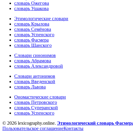
словарь Ожегова
словарь Ушакова
Этимологические словари
словарь Крылова
словарь Семёнова
словарь Успенского
словарь Фасмера
словарь Шанского
Словари синонимов
словарь Абрамова
словарь Александровой
Словари антонимов
словарь Введенской
словарь Львова
Ономастические словари
словарь Петровского
словарь Суперанской
словарь Успенского
© 2026 lexicography.online.
Этимологический словарь Фасмер
Пользовательское соглашение
Контакты