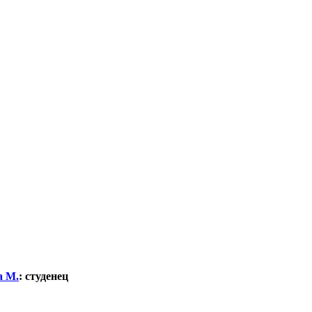
а М.
:
студенец