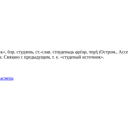
», блр. студзень, ст.-слав. стоуденьць φρέαρ, πηγή (Остром., Ассем.
studńa. Связано с предыдущим, т. е. «студеный источник».
Фасмера