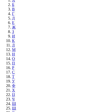
А
Б
В
Г
Д
Е
Ж
З
И
К
Л
М
Н
О
П
Р
С
Т
У
Ф
Х
Ц
Ч
Ш
Щ