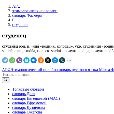
ΛΓΩ
этимологические словари
словарь Фасмера
С
студенец
студенец
студене́ц
род. п. -нца́ «родник, колодец», укр. студени́ця «родник
studně, слвц. studňa, польск. studnia, в.-луж. studnja, н.-луж. 
ΛΓΩ
Этимологический онлайн-словарь русского языка Макса 
Толковые словари
словарь Даля
словарь Евгеньевой (МАС)
словарь Ефремовой
словарь Кузнецова
словарь Ожегова