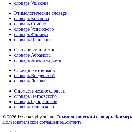
словарь Ушакова
Этимологические словари
словарь Крылова
словарь Семёнова
словарь Успенского
словарь Фасмера
словарь Шанского
Словари синонимов
словарь Абрамова
словарь Александровой
Словари антонимов
словарь Введенской
словарь Львова
Ономастические словари
словарь Петровского
словарь Суперанской
словарь Успенского
© 2026 lexicography.online.
Этимологический словарь Фасмер
Пользовательское соглашение
Контакты