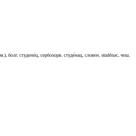
), болг. студене́ц, сербохорв. студе́нац, словен. studénǝc, чеш.